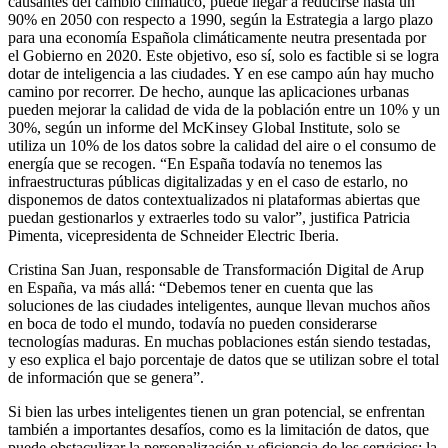
causantes del cambio climático, puede llegar a reducirse hasta un
90% en 2050 con respecto a 1990, según la Estrategia a largo plazo
para una economía Española climáticamente neutra presentada por
el Gobierno en 2020. Este objetivo, eso sí, solo es factible si se logra
dotar de inteligencia a las ciudades. Y en ese campo aún hay mucho
camino por recorrer. De hecho, aunque las aplicaciones urbanas
pueden mejorar la calidad de vida de la población entre un 10% y un
30%, según un informe del McKinsey Global Institute, solo se
utiliza un 10% de los datos sobre la calidad del aire o el consumo de
energía que se recogen. “En España todavía no tenemos las
infraestructuras públicas digitalizadas y en el caso de estarlo, no
disponemos de datos contextualizados ni plataformas abiertas que
puedan gestionarlos y extraerles todo su valor”, justifica Patricia
Pimenta, vicepresidenta de Schneider Electric Iberia.
Cristina San Juan, responsable de Transformación Digital de Arup
en España, va más allá: “Debemos tener en cuenta que las
soluciones de las ciudades inteligentes, aunque llevan muchos años
en boca de todo el mundo, todavía no pueden considerarse
tecnologías maduras. En muchas poblaciones están siendo testadas,
y eso explica el bajo porcentaje de datos que se utilizan sobre el total
de información que se genera”.
Si bien las urbes inteligentes tienen un gran potencial, se enfrentan
también a importantes desafíos, como es la limitación de datos, que
puede obstaculizar la personalización y eficiencia de los servicios; la