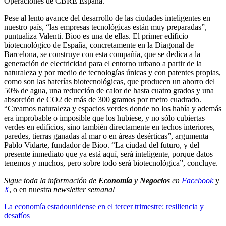
Operaciones de CBRE España.
Pese al lento avance del desarrollo de las ciudades inteligentes en
nuestro país, “las empresas tecnológicas están muy preparadas”,
puntualiza Valenti. Bioo es una de ellas. El primer edificio
biotecnológico de España, concretamente en la Diagonal de
Barcelona, se construye con esta compañía, que se dedica a la
generación de electricidad para el entorno urbano a partir de la
naturaleza y por medio de tecnologías únicas y con patentes propias,
como son las baterías biotecnológicas, que producen un ahorro del
50% de agua, una reducción de calor de hasta cuatro grados y una
absorción de CO2 de más de 300 gramos por metro cuadrado.
“Creamos naturaleza y espacios verdes donde no los había y además
era improbable o imposible que los hubiese, y no sólo cubiertas
verdes en edificios, sino también directamente en techos interiores,
paredes, tierras ganadas al mar o en áreas desérticas”, argumenta
Pablo Vidarte, fundador de Bioo. “La ciudad del futuro, y del
presente inmediato que ya está aquí, será inteligente, porque datos
tenemos y muchos, pero sobre todo será biotecnológica”, concluye.
Sigue toda la información de
Economía
y
Negocios
en
Facebook
y
X
, o en nuestra
newsletter semanal
La economía estadounidense en el tercer trimestre: resiliencia y
desafíos