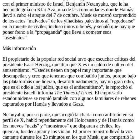
con el primer ministro de Israel, Benjamín Netanyahu, que le ha
hecho de guía en Kfar Aza, una de las comunidades donde Hamás
llevó a cabo el ataque del 7 de octubre. Musk se mostró sorprendido
de los actos “malvados” de los yihadistas palestinos al “regodearse”
en la muerte de civiles, incluso niños o bebés, y señaló que hay que
poner freno a la “propaganda” que lleva a cometer esos
“asesinatos”.
Más información
El propietario de la popular red social tuvo que escuchar críticas del
presidente Isaac Herzog, que dijo que X es un caldo de cultivo del
antisemitismo. “Ustedes tienen un papel muy importante que
desempeñar, y creo que tenemos que combatirlo juntos, porque bajo
las plataformas que lideran, desafortunadamente, hay un gran odio,
que es el odio a los judíos, que es el antisemitismo”, le reprochó el
presidente israelí, informa
The Times of Israel
. El empresario
estadounidense se reunió también con algunos familiares de rehenes
capturados por Hamás y llevados a Gaza.
Netanyahu, por su parte, que acogió la charla como anfitrión en su
perfil de X, habló repetidamente del Holocausto y de Hamás como
los nuevos “nazis” y “monstruos” que disparan a civiles, los
queman, los decapitan y los violan. El primer ministro llevó la voz
cantante durante los 23 minutos en los que Musk, que compartió la