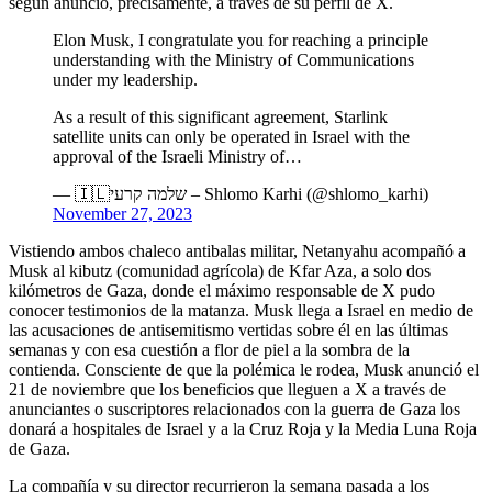
según anunció, precisamente, a través de su perfil de X.
Elon Musk, I congratulate you for reaching a principle
understanding with the Ministry of Communications
under my leadership.
As a result of this significant agreement, Starlink
satellite units can only be operated in Israel with the
approval of the Israeli Ministry of…
— 🇮🇱שלמה קרעי – Shlomo Karhi (@shlomo_karhi)
November 27, 2023
Vistiendo ambos chaleco antibalas militar, Netanyahu acompañó a
Musk al kibutz (comunidad agrícola) de Kfar Aza, a solo dos
kilómetros de Gaza, donde el máximo responsable de X pudo
conocer testimonios de la matanza. Musk llega a Israel en medio de
las acusaciones de antisemitismo vertidas sobre él en las últimas
semanas y con esa cuestión a flor de piel a la sombra de la
contienda. Consciente de que la polémica le rodea, Musk anunció el
21 de noviembre que los beneficios que lleguen a X a través de
anunciantes o suscriptores relacionados con la guerra de Gaza los
donará a hospitales de Israel y a la Cruz Roja y la Media Luna Roja
de Gaza.
La compañía y su director recurrieron la semana pasada a los