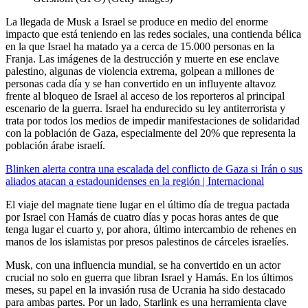
La llegada de Musk a Israel se produce en medio del enorme
impacto que está teniendo en las redes sociales, una contienda bélica
en la que Israel ha matado ya a cerca de 15.000 personas en la
Franja. Las imágenes de la destrucción y muerte en ese enclave
palestino, algunas de violencia extrema, golpean a millones de
personas cada día y se han convertido en un influyente altavoz
frente al bloqueo de Israel al acceso de los reporteros al principal
escenario de la guerra. Israel ha endurecido su ley antiterrorista y
trata por todos los medios de impedir manifestaciones de solidaridad
con la población de Gaza, especialmente del 20% que representa la
población árabe israelí.
Blinken alerta contra una escalada del conflicto de Gaza si Irán o sus
aliados atacan a estadounidenses en la región | Internacional
El viaje del magnate tiene lugar en el último día de tregua pactada
por Israel con Hamás de cuatro días y pocas horas antes de que
tenga lugar el cuarto y, por ahora, último intercambio de rehenes en
manos de los islamistas por presos palestinos de cárceles israelíes.
Musk, con una influencia mundial, se ha convertido en un actor
crucial no solo en guerra que libran Israel y Hamás. En los últimos
meses, su papel en la invasión rusa de Ucrania ha sido destacado
para ambas partes. Por un lado, Starlink es una herramienta clave