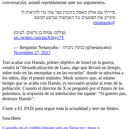
conversación, asintió repetidamente ante sus argumentos.
סיירתי עם אילון מאסק בקיבוץ כפר עזה כדי להראות לו
מקרוב את הפשעים נגד האנושות שביצע חמאס
@elonmusk
(צילום: עמוס בן גרשום, לע״מ)
pic.twitter.com/aipX6ryv7T
— Benjamin Netanyahu – בנימין נתניהו (@netanyahu)
November 27, 2023
Tras acabar con Hamás, primer objetivo de Israel en la guerra,
vendrá la “desradicalización de Gaza, algo que llevará un tiempo,
sobre todo en las mezquitas y en las escuelas” donde se adoctrina a
los niños, dijo el primer ministro. Musk sostuvo que, al mismo
tiempo que se acaba con Hamás, es necesario ayudar al resto de la
población. Cuando el director de X se preguntó por el futuro de los
palestinos, la respuesta de su interlocutor fue tajante: “Si quieres paz,
destruye Hamás”.
Únete a EL PAÍS para seguir toda la actualidad y leer sin límites.
Suscríbete
Garantía en el crédito hipotecario en Veracruz: tipos y