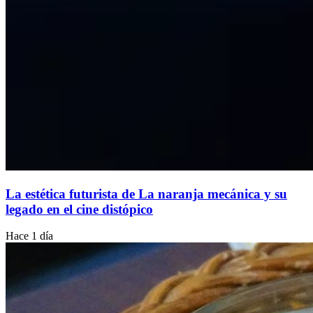
La estética futurista de La naranja mecánica y su
legado en el cine distópico
Hace 1 día