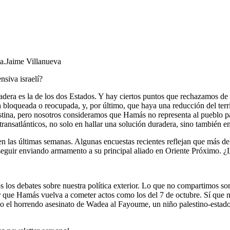
a.
Jaime Villanueva
nsiva israelí?
ra es la de los dos Estados. Y hay ciertos puntos que rechazamos de pl
a bloqueada o reocupada, y, por último, que haya una reducción del terr
estina, pero nosotros consideramos que Hamás no representa al pueblo pa
 transatlánticos, no solo en hallar una solución duradera, sino también 
 las últimas semanas. Algunas encuestas recientes reflejan que más del
 seguir enviando armamento a su principal aliado en Oriente Próximo. ¿
los debates sobre nuestra política exterior. Lo que no compartimos son
ir que Hamás vuelva a cometer actos como los del 7 de octubre. Sí que
do el horrendo asesinato de Wadea al Fayoume, un niño palestino-estad