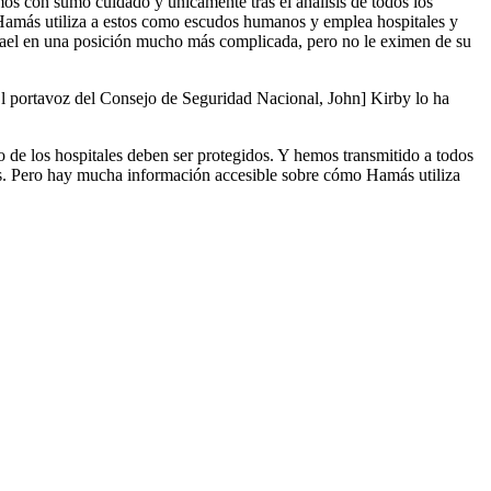
os con sumo cuidado y únicamente tras el análisis de todos los
 Hamás utiliza a estos como escudos humanos y emplea hospitales y
 Israel en una posición mucho más complicada, pero no le eximen de su
[El portavoz del Consejo de Seguridad Nacional, John] Kirby lo ha
io de los hospitales deben ser protegidos. Y hemos transmitido a todos
das. Pero hay mucha información accesible sobre cómo Hamás utiliza