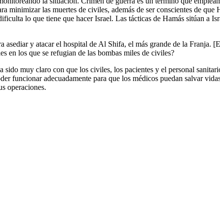
 monitoreando la situación. Crimen de guerra es un término que empleam
ra minimizar las muertes de civiles, además de ser conscientes de que
dificulta lo que tiene que hacer Israel. Las tácticas de Hamás sitúan a
 asediar y atacar el hospital de Al Shifa, el más grande de la Franja. 
s en los que se refugian de las bombas miles de civiles?
a sido muy claro con que los civiles, los pacientes y el personal sanitar
e poder funcionar adecuadamente para que los médicos puedan salvar vi
sus operaciones.