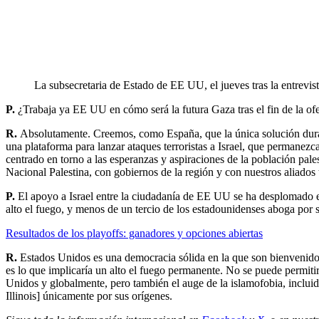
La subsecretaria de Estado de EE UU, el jueves tras la entrevist
P.
¿Trabaja ya EE UU en cómo será la futura Gaza tras el fin de la ofe
R.
Absolutamente. Creemos, como España, que la única solución durade
una plataforma para lanzar ataques terroristas a Israel, que permanezc
centrado en torno a las esperanzas y aspiraciones de la población pal
Nacional Palestina, con gobiernos de la región y con nuestros aliados
P.
El apoyo a Israel entre la ciudadanía de EE UU se ha desplomado en
alto el fuego, y menos de un tercio de los estadounidenses aboga por
Resultados de los playoffs: ganadores y opciones abiertas
R.
Estados Unidos es una democracia sólida en la que son bienvenidos 
es lo que implicaría un alto el fuego permanente. No se puede permit
Unidos y globalmente, pero también el auge de la islamofobia, inclui
Illinois] únicamente por sus orígenes.