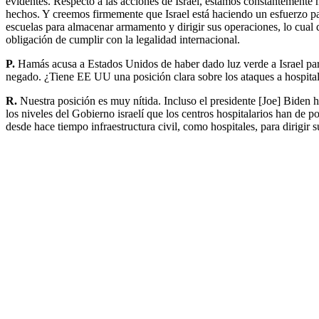
evidentes. Respecto a las acciones de Israel, estamos constantemente
hechos. Y creemos firmemente que Israel está haciendo un esfuerzo pa
escuelas para almacenar armamento y dirigir sus operaciones, lo cual 
obligación de cumplir con la legalidad internacional.
P.
Hamás acusa a Estados Unidos de haber dado luz verde a Israel para
negado. ¿Tiene EE UU una posición clara sobre los ataques a hospitale
R.
Nuestra posición es muy nítida. Incluso el presidente [Joe] Biden h
los niveles del Gobierno israelí que los centros hospitalarios han d
desde hace tiempo infraestructura civil, como hospitales, para dirigir 