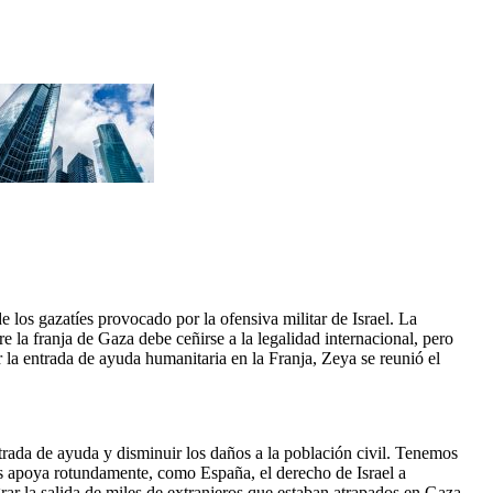
e los gazatíes provocado por la ofensiva militar de Israel. La
la franja de Gaza debe ceñirse a la legalidad internacional, pero
r la entrada de ayuda humanitaria en la Franja, Zeya se reunió el
trada de ayuda y disminuir los daños a la población civil. Tenemos
os apoya rotundamente, como España, el derecho de Israel a
rar la salida de miles de extranjeros que estaban atrapados en Gaza,