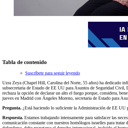
Tabla de contenido
Suscríbete para seguir leyendo
Uzra Zeya (Chapel Hill, Carolina del Norte, 55 años) ha dedicado infini
subsecretaria de Estado de EE UU para Asuntos de Seguridad Civil, De
rechaza la opción de declarar un alto el fuego porque, considera, benef
jueves en Madrid con Ángeles Moreno, secretaria de Estado para Asun
Pregunta.
¿Está haciendo lo suficiente la Administración de EE UU p
Respuesta.
Estamos trabajando intensamente para satisfacer las neces
comunicación constante con nuestros homólogos israelíes para tratar 
defenderse, debe respetarse el derecho internacional, incluido el huma