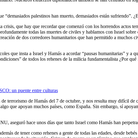
que “demasiados palestinos han muerto, demasiados están sufriendo”. ¿E
sta crisis, que hay que recordar que comenzó con los horrendos actos te
ofundamente todas las muertes de civiles y hablamos con Israel sobre 
 creación de dos corredores humanitarios que han permitido a muchos civi
les que insta a Israel y Hamás a acordar “pausas humanitarias” y a que
condiciones” de todos los rehenes de la milicia fundamentalista ¿Por qu
SCO: un puente entre culturas
de terrorismo de Hamás del 7 de octubre, y nos resulta muy difícil de 
o, algo que apoyan muchos países, como España. Sin embargo, sí apoyamo
NU, aseguró hace unos días que tanto Israel como Hamás han perpetrad
demás de tener como rehenes a gente de todas las edades, desde bebés h