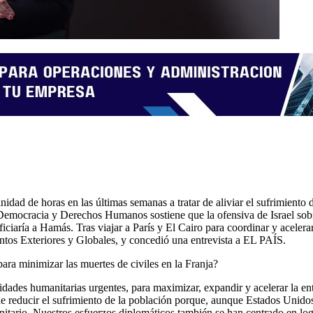
dad de horas en las últimas semanas a tratar de aliviar el sufrimiento d
mocracia y Derechos Humanos sostiene que la ofensiva de Israel sobre 
iciaría a Hamás. Tras viajar a París y El Cairo para coordinar y acelera
tos Exteriores y Globales, y concedió una entrevista a EL PAÍS.
ara minimizar las muertes de civiles en la Franja?
idades humanitarias urgentes, para maximizar, expandir y acelerar la en
de reducir el sufrimiento de la población porque, aunque Estados Unid
nitario. Nuestros esfuerzos diplomáticos también se han centrado en log