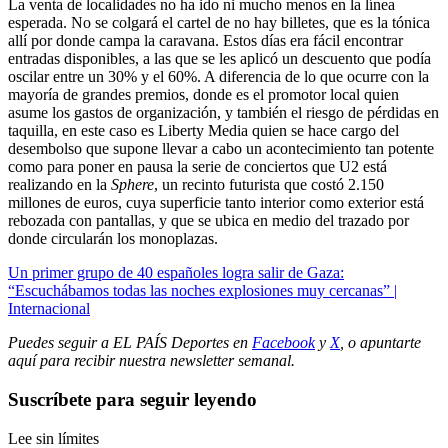
La venta de localidades no ha ido ni mucho menos en la línea
esperada. No se colgará el cartel de no hay billetes, que es la tónica
allí por donde campa la caravana. Estos días era fácil encontrar
entradas disponibles, a las que se les aplicó un descuento que podía
oscilar entre un 30% y el 60%. A diferencia de lo que ocurre con la
mayoría de grandes premios, donde es el promotor local quien
asume los gastos de organización, y también el riesgo de pérdidas en
taquilla, en este caso es Liberty Media quien se hace cargo del
desembolso que supone llevar a cabo un acontecimiento tan potente
como para poner en pausa la serie de conciertos que U2 está
realizando en la
Sphere
, un recinto futurista que costó 2.150
millones de euros, cuya superficie tanto interior como exterior está
rebozada con pantallas, y que se ubica en medio del trazado por
donde circularán los monoplazas.
Un primer grupo de 40 españoles logra salir de Gaza:
“Escuchábamos todas las noches explosiones muy cercanas” |
Internacional
Puedes seguir a EL PAÍS Deportes en
Facebook
y
X
, o apuntarte
aquí para recibir
nuestra newsletter semanal
.
Suscríbete para seguir leyendo
Lee sin límites