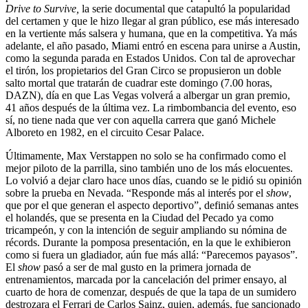
Drive to Survive,
la serie documental que catapultó la popularidad
del certamen y que le hizo llegar al gran público, ese más interesado
en la vertiente más salsera y humana, que en la competitiva. Ya más
adelante, el año pasado, Miami entró en escena para unirse a Austin,
como la segunda parada en Estados Unidos. Con tal de aprovechar
el tirón, los propietarios del Gran Circo se propusieron un doble
salto mortal que tratarán de cuadrar este domingo (7.00 horas,
DAZN), día en que Las Vegas volverá a albergar un gran premio,
41 años después de la última vez. La rimbombancia del evento, eso
sí, no tiene nada que ver con aquella carrera que ganó Michele
Alboreto en 1982, en el circuito Cesar Palace.
Últimamente, Max Verstappen no solo se ha confirmado como el
mejor piloto de la parrilla, sino también uno de los más elocuentes.
Lo volvió a dejar claro hace unos días, cuando se le pidió su opinión
sobre la prueba en Nevada. “Responde más al interés por el
show
,
que por el que generan el aspecto deportivo”, definió semanas antes
el holandés, que se presenta en la Ciudad del Pecado ya como
tricampeón, y con la intención de seguir ampliando su nómina de
récords. Durante la pomposa presentación, en la que le exhibieron
como si fuera un gladiador, aún fue más allá: “Parecemos payasos”.
El
show
pasó a ser de mal gusto en la primera jornada de
entrenamientos, marcada por la cancelación del primer ensayo, al
cuarto de hora de comenzar, después de que la tapa de un sumidero
destrozara el Ferrari de Carlos Sainz, quien, además, fue sancionado