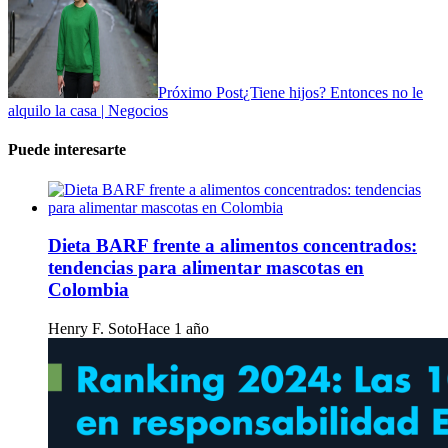
Próximo Post
¿Tiene hijos? Entonces no le
alquilo la casa | Negocios
Puede interesarte
Dieta BARF frente a alimentos concentrados:
tendencias para alimentar mascotas en
Colombia
Henry F. Soto
Hace 1 año