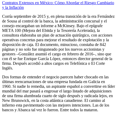
Contratos Extensos en México: Cómo Abordar el Riesgo Cambiario
y la Inflación
Corría septiembre de 2015 y, en plena transición de la era Fernández
de Sousa al control de la banca, la administración concursal y el
consejo encargaban un informe a McKinsey. Bajo el epígrafe
META 100 (Mejora del Ebitda y la Tesorería Acelerada), la
consultora elaboraba un plan de actuación quirúrgico, con acciones
operativas concretas para mejorar el resultado de explotación y la
disposición de caja. El documento, minucioso, constaba de 842
páginas y no solo fue ninguneado por los nuevos accionistas y
gestores –González asumió el cargo en febrero de 2016–, sino que
con él se fue Enrique García López, entonces director general de la
firma. Después accedió a altos cargos en Telefónica o El Corte
Inglés.
Dos formas de entender el negocio parecen haber chocado en las
últimas reen­carnaciones de una empresa fundada en Galicia en
1960. Si nadie lo remedia, un aspirante español a convertirse en líder
mundial del mar pasará a engrosar el largo listado de adquisiciones
de una firma alumbrada cuarto de siglo después y radicada lejos, en
New Brunswick, en la costa atlántica canadiense. El camino al
infierno esta pavimentado con las mejores intenciones. Las de los
bancos y Abanca tal vez lo fueron. Entre todos la mataron.