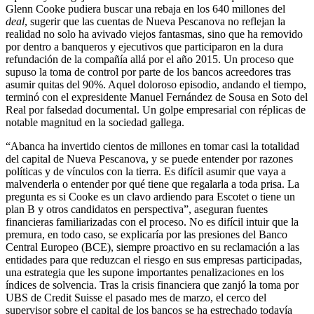
Glenn Cooke pudiera buscar una rebaja en los 640 millones del
deal
, sugerir que las cuentas de Nueva Pescanova no reflejan la
realidad no solo ha avivado viejos fantasmas, sino que ha removido
por dentro a banqueros y ejecutivos que participaron en la dura
refundación de la compañía allá por el año 2015. Un proceso que
supuso la toma de control por parte de los bancos acreedores tras
asumir quitas del 90%. Aquel doloroso episodio, andando el tiempo,
terminó con el expresidente Manuel Fernández de Sousa en Soto del
Real por falsedad documental. Un golpe empresarial con réplicas de
notable magnitud en la sociedad gallega.
“Abanca ha invertido cientos de millones en tomar casi la totalidad
del capital de Nueva Pescanova, y se puede entender por razones
políticas y de vínculos con la tierra. Es difícil asumir que vaya a
malvenderla o entender por qué tiene que regalarla a toda prisa. La
pregunta es si Cooke es un clavo ardiendo para Escotet o tiene un
plan B y otros candidatos en perspectiva”, aseguran fuentes
financieras familiarizadas con el proceso. No es difícil intuir que la
premura, en todo caso, se explicaría por las presiones del Banco
Central Europeo (BCE), siempre proactivo en su reclamación a las
entidades para que reduzcan el riesgo en sus empresas participadas,
una estrategia que les supone importantes penalizaciones en los
índices de solvencia. Tras la crisis financiera que zanjó la toma por
UBS de Credit Suisse el pasado mes de marzo, el cerco del
supervisor sobre el capital de los bancos se ha estrechado todavía