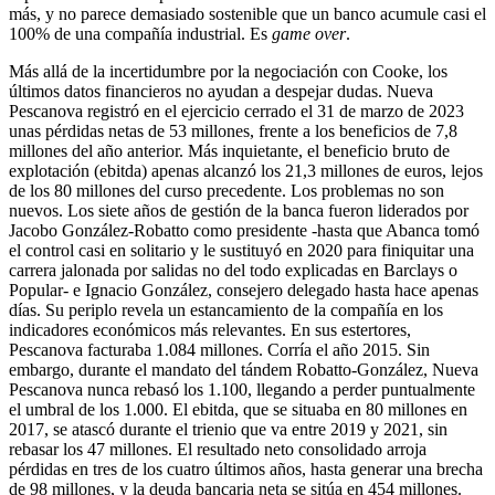
más, y no parece demasiado sostenible que un banco acumule casi el
100% de una compañía industrial. Es
game over
.
Más allá de la incertidumbre por la negociación con Cooke, los
últimos datos financieros no ayudan a despejar dudas. Nueva
Pescanova registró en el ejercicio cerrado el 31 de marzo de 2023
unas pérdidas netas de 53 millones, frente a los beneficios de 7,8
millones del año anterior. Más inquietante, el beneficio bruto de
explotación (ebitda) apenas alcanzó los 21,3 millones de euros, lejos
de los 80 millones del curso precedente. Los problemas no son
nuevos. Los siete años de gestión de la banca fueron liderados por
Jacobo González-Robatto como presidente -hasta que Abanca tomó
el control casi en solitario y le sustituyó en 2020 para finiquitar una
carrera jalonada por salidas no del todo explicadas en Barclays o
Popular- e Ignacio González, consejero delegado hasta hace apenas
días. Su periplo revela un estancamiento de la compañía en los
indicadores económicos más relevantes. En sus estertores,
Pescanova facturaba 1.084 millones. Corría el año 2015. Sin
embargo, durante el mandato del tándem Robatto-González, Nueva
Pescanova nunca rebasó los 1.100, llegando a perder puntualmente
el umbral de los 1.000. El ebitda, que se situaba en 80 millones en
2017, se atascó durante el trienio que va entre 2019 y 2021, sin
rebasar los 47 millones. El resultado neto consolidado arroja
pérdidas en tres de los cuatro últimos años, hasta generar una brecha
de 98 millones, y la deuda bancaria neta se sitúa en 454 millones.