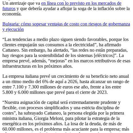
Un aterrizaje que va
en línea con lo previsto en los mercados de
futuros
y que debería ayudar a aflojar la soga de la inflación sobre la
economía.
Bulgaria: cómo sopesar ventajas de costo con riesgos de gobernanza
y ejecución
“Las tendencias a medio plazo siguen siendo favorables, porque los
clientes empujarán sus consumos a la electricidad”, ha afirmado
Cattaneo. Sin embargo, ha alertado, “las redes no están preparadas,
hay riesgos para la sostenibilidad de los sistemas [eléctricos]”. La
empresa prevé, además, “mejoras” en los marcos retributivos de esas
infraestructuras en los próximos años.
La empresa italiana prevé un crecimiento de su beneficio neto anual
a un ritmo medio del 6% de aquí a 2026, hasta alcanzar un rango de
entre 7.100 y 7.300 millones de euros ese año, frente a los entre
5.800 y 6.000 millones que prevé para el cierre de 2023.
“Nuestra asignación de capital será extremadamente prudente y
flexible, con procesos simplificados y una estricta disciplina de
costes”, ha subrayado Cattaneo, la persona elegida por la primera
ministra italiana, Giorgia Meloni, para pilotar la estrategia de la
energética en los próximos años. La losa de la deuda, de más de
60.000 millones, es el problema más acuciante para la empresa; más