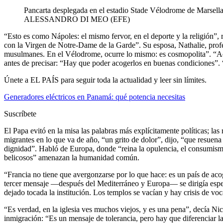
Pancarta desplegada en el estadio Stade Vélodrome de Marsella,
ALESSANDRO DI MEO (EFE)
“Esto es como Nápoles: el mismo fervor, en el deporte y la religión”, 
con la Virgen de Notre-Dame de la Garde”. Su esposa, Nathalie, profeso
musulmanes. En el Vélodrome, ocurre lo mismo: es cosmopolita”. “Aquí
antes de precisar: “Hay que poder acogerlos en buenas condiciones”.
Únete a EL PAÍS para seguir toda la actualidad y leer sin límites.
Generadores eléctricos en Panamá: qué potencia necesitas
Suscríbete
El Papa evitó en la misa las palabras más explícitamente políticas; la
migrantes en lo que va de año, “un grito de dolor”, dijo, “que resuen
dignidad”. Habló de Europa, donde “reina la opulencia, el consumismo
belicosos” amenazan la humanidad común.
“Francia no tiene que avergonzarse por lo que hace: es un país de acog
tercer mensaje —después del Mediterráneo y Europa— se dirigía especí
dejado tocada la institución. Los templos se vacían y hay crisis de vo
“Es verdad, en la iglesia ves muchos viejos, y es una pena”, decía Nic
inmigración: “Es un mensaje de tolerancia, pero hay que diferenciar la 