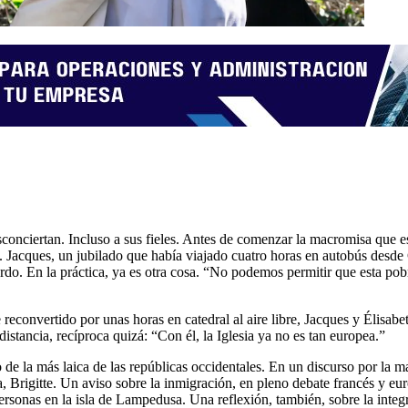
conciertan. Incluso a sus fieles. Antes de comenzar la macromisa que est
”. Jacques, un jubilado que había viajado cuatro horas en autobús desde
erdo. En la práctica, ya es otra cosa. “No podemos permitir que esta pob
reconvertido por unas horas en catedral al aire libre, Jacques y Élisab
istancia, recíproca quizá: “Con él, la Iglesia ya no es tan europea.”
 de la más laica de las repúblicas occidentales. En un discurso por la m
 Brigitte. Un aviso sobre la inmigración, en pleno debate francés y eu
nas en la isla de Lampedusa. Una reflexión, también, sobre la integraci