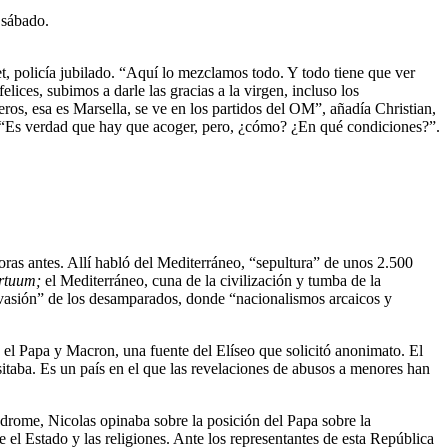
 sábado.
et, policía jubilado. “Aquí lo mezclamos todo. Y todo tiene que ver
ices, subimos a darle las gracias a la virgen, incluso los
s, esa es Marsella, se ve en los partidos del OM”, añadía Christian,
. “Es verdad que hay que acoger, pero, ¿cómo? ¿En qué condiciones?”.
horas antes. Allí habló del Mediterráneo, “sepultura” de unos 2.500
rtuum;
el Mediterráneo, cuna de la civilización y tumba de la
nvasión” de los desamparados, donde “nacionalismos arcaicos y
e el Papa y Macron, una fuente del Elíseo que solicitó anonimato. El
sitaba. Es un país en el que las revelaciones de abusos a menores han
lodrome, Nicolas opinaba sobre la posición del Papa sobre la
e el Estado y las religiones. Ante los representantes de esta República