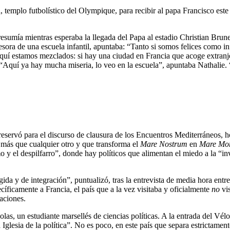
 templo futbolístico del Olympique, para recibir al papa Francisco este
resumía mientras esperaba la llegada del Papa al estadio Christian Brun
ra de una escuela infantil, apuntaba: “Tanto si somos felices como infel
 estamos mezclados: si hay una ciudad en Francia que acoge extranjero
 “Aquí ya hay mucha miseria, lo veo en la escuela”, apuntaba Nathalie
s reservó para el discurso de clausura de los Encuentros Mediterráneos, 
a más que cualquier otro y que transforma el
Mare Nostrum
en
Mare Mo
 y el despilfarro”, donde hay políticos que alimentan el miedo a la “i
ida y de integración”, puntualizó, tras la entrevista de media hora entr
ficamente a Francia, el país que a la vez visitaba y oficialmente
no
vi
caciones.
olas, un estudiante marsellés de ciencias políticas. A la entrada del Vé
Iglesia de la política”. No es poco, en este país que separa estrictament