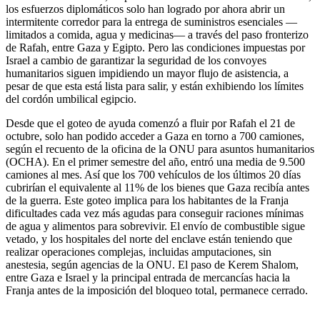
los esfuerzos diplomáticos solo han logrado por ahora abrir un
intermitente corredor para la entrega de suministros esenciales —
limitados a comida, agua y medicinas— a través del paso fronterizo
de Rafah, entre Gaza y Egipto. Pero las condiciones impuestas por
Israel a cambio de garantizar la seguridad de los convoyes
humanitarios siguen impidiendo un mayor flujo de asistencia, a
pesar de que esta está lista para salir, y están exhibiendo los límites
del cordón umbilical egipcio.
Desde que el goteo de ayuda comenzó a fluir por Rafah el 21 de
octubre, solo han podido acceder a Gaza en torno a 700 camiones,
según el recuento de la oficina de la ONU para asuntos humanitarios
(OCHA). En el primer semestre del año, entró una media de 9.500
camiones al mes. Así que los 700 vehículos de los últimos 20 días
cubrirían el equivalente al 11% de los bienes que Gaza recibía antes
de la guerra. Este goteo implica para los habitantes de la Franja
dificultades cada vez más agudas para conseguir raciones mínimas
de agua y alimentos para sobrevivir. El envío de combustible sigue
vetado, y los hospitales del norte del enclave están teniendo que
realizar operaciones complejas, incluidas amputaciones, sin
anestesia, según agencias de la ONU. El paso de Kerem Shalom,
entre Gaza e Israel y la principal entrada de mercancías hacia la
Franja antes de la imposición del bloqueo total, permanece cerrado.