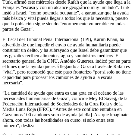
Türk, afirmó este miércoles desde Rafah que la ayuda que llega a la
Franja es “escasa y con un alcance geográfico muy limitado”. Türk
instó a Israel, “como potencia ocupante”, a garantizar que la ayuda
más básica y vital pueda llegar a todos los que la necesitan, puesto
que la población sigue siendo “enormemente vulnerable en todas
partes de Gaza”.
El fiscal del Tribunal Penal Internacional (TPI), Karim Khan, ha
advertido de que impedir el envío de ayuda humanitaria puede
constituir un delito, y ha subrayado que Israel debe garantizar que
los gazatíes reciben alimentos, agua y suministros médicos. El
secretario general de la ONU, António Guterres, indicó por su parte
el lunes que la ayuda que está llegando a Gaza a través de Rafah es
“vital”, pero reconoció que este paso fronterizo “por sí solo no tiene
capacidad para procesar los camiones de ayuda a la escala
necesaria”.
“La cantidad de ayuda que entra es una gota en el océano de las
necesidades humanitarias de Gaza”, coincide Mey El Sayeg, de la
Federación Internacional de Sociedades de la Cruz Roja y de la
Media Luna Roja (IFRC). “Antes de este conflicto entraban en
Gaza unos 100 camiones solo de ayuda [al día]. Así que imagínate
ahora, con todas las hostilidades en curso, si solo entra este
número”, desliza.