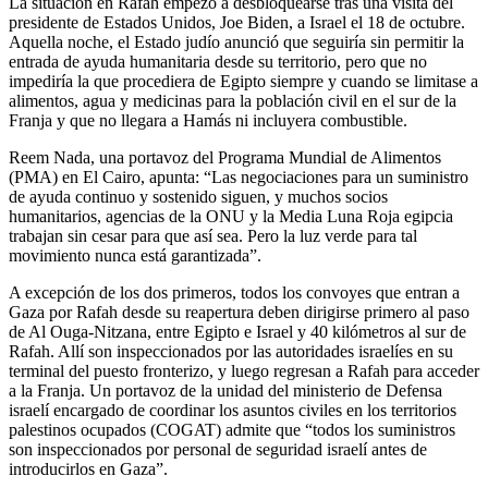
La situación en Rafah empezó a desbloquearse tras una visita del
presidente de Estados Unidos, Joe Biden, a Israel el 18 de octubre.
Aquella noche, el Estado judío anunció que seguiría sin permitir la
entrada de ayuda humanitaria desde su territorio, pero que no
impediría la que procediera de Egipto siempre y cuando se limitase a
alimentos, agua y medicinas para la población civil en el sur de la
Franja y que no llegara a Hamás ni incluyera combustible.
Reem Nada, una portavoz del Programa Mundial de Alimentos
(PMA) en El Cairo, apunta: “Las negociaciones para un suministro
de ayuda continuo y sostenido siguen, y muchos socios
humanitarios, agencias de la ONU y la Media Luna Roja egipcia
trabajan sin cesar para que así sea. Pero la luz verde para tal
movimiento nunca está garantizada”.
A excepción de los dos primeros, todos los convoyes que entran a
Gaza por Rafah desde su reapertura deben dirigirse primero al paso
de Al Ouga-Nitzana, entre Egipto e Israel y 40 kilómetros al sur de
Rafah. Allí son inspeccionados por las autoridades israelíes en su
terminal del puesto fronterizo, y luego regresan a Rafah para acceder
a la Franja. Un portavoz de la unidad del ministerio de Defensa
israelí encargado de coordinar los asuntos civiles en los territorios
palestinos ocupados (COGAT) admite que “todos los suministros
son inspeccionados por personal de seguridad israelí antes de
introducirlos en Gaza”.