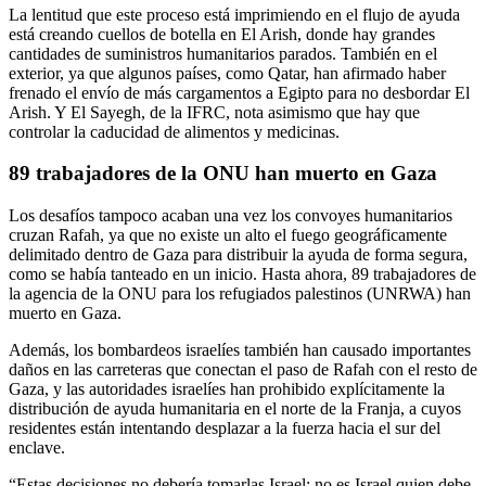
La lentitud que este proceso está imprimiendo en el flujo de ayuda
está creando cuellos de botella en El Arish, donde hay grandes
cantidades de suministros humanitarios parados. También en el
exterior, ya que algunos países, como Qatar, han afirmado haber
frenado el envío de más cargamentos a Egipto para no desbordar El
Arish. Y El Sayegh, de la IFRC, nota asimismo que hay que
controlar la caducidad de alimentos y medicinas.
89 trabajadores de la ONU han muerto en Gaza
Los desafíos tampoco acaban una vez los convoyes humanitarios
cruzan Rafah, ya que no existe un alto el fuego geográficamente
delimitado dentro de Gaza para distribuir la ayuda de forma segura,
como se había tanteado en un inicio. Hasta ahora, 89 trabajadores de
la agencia de la ONU para los refugiados palestinos (UNRWA) han
muerto en Gaza.
Además, los bombardeos israelíes también han causado importantes
daños en las carreteras que conectan el paso de Rafah con el resto de
Gaza, y las autoridades israelíes han prohibido explícitamente la
distribución de ayuda humanitaria en el norte de la Franja, a cuyos
residentes están intentando desplazar a la fuerza hacia el sur del
enclave.
“Estas decisiones no debería tomarlas Israel; no es Israel quien debe