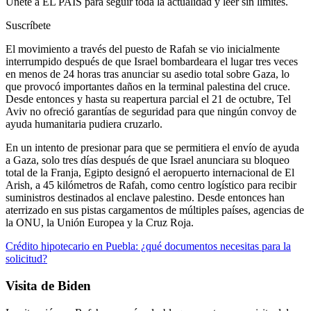
Únete a EL PAÍS para seguir toda la actualidad y leer sin límites.
Suscríbete
El movimiento a través del puesto de Rafah se vio inicialmente
interrumpido después de que Israel bombardeara el lugar tres veces
en menos de 24 horas tras anunciar su asedio total sobre Gaza, lo
que provocó importantes daños en la terminal palestina del cruce.
Desde entonces y hasta su reapertura parcial el 21 de octubre, Tel
Aviv no ofreció garantías de seguridad para que ningún convoy de
ayuda humanitaria pudiera cruzarlo.
En un intento de presionar para que se permitiera el envío de ayuda
a Gaza, solo tres días después de que Israel anunciara su bloqueo
total de la Franja, Egipto designó el aeropuerto internacional de El
Arish, a 45 kilómetros de Rafah, como centro logístico para recibir
suministros destinados al enclave palestino. Desde entonces han
aterrizado en sus pistas cargamentos de múltiples países, agencias de
la ONU, la Unión Europea y la Cruz Roja.
Crédito hipotecario en Puebla: ¿qué documentos necesitas para la
solicitud?
Visita de Biden