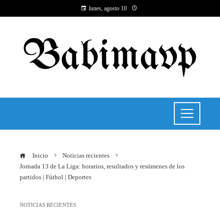
lunes, agosto 10
Inicio
Noticias recientes
Jornada 13 de La Liga: horarios, resultados y resúmenes de los
partidos | Fútbol | Deportes
NOTICIAS RECIENTES