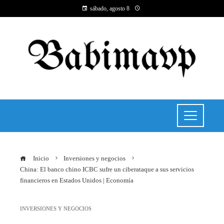
sábado, agosto 8
Inicio
Inversiones y negocios
China: El banco chino ICBC sufre un ciberataque a sus servicios
financieros en Estados Unidos | Economía
INVERSIONES Y NEGOCIOS