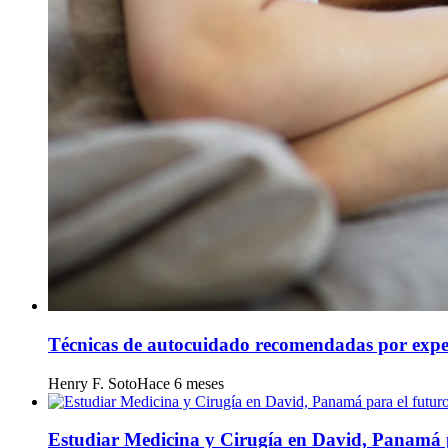
Técnicas de autocuidado recomendadas por expe
Henry F. Soto
Hace 6 meses
Estudiar Medicina y Cirugía en David, Panamá 