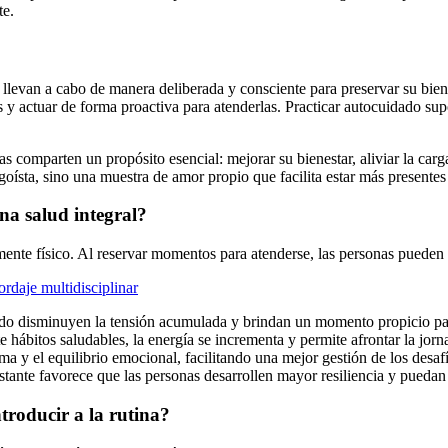
te.
levan a cabo de manera deliberada y consciente para preservar su biene
 y actuar de forma proactiva para atenderlas. Practicar autocuidado sup
comparten un propósito esencial: mejorar su bienestar, aliviar la carga d
goísta, sino una muestra de amor propio que facilita estar más presente
na salud integral?
nte físico. Al reservar momentos para atenderse, las personas pueden 
rdaje multidisciplinar
dado disminuyen la tensión acumulada y brindan un momento propicio par
te hábitos saludables, la energía se incrementa y permite afrontar la jor
ma y el equilibrio emocional, facilitando una mejor gestión de los desaf
tante favorece que las personas desarrollen mayor resiliencia y puedan 
troducir a la rutina?