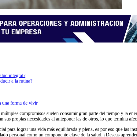
lud integral?
ducir a la rutina?
n una forma de vivir
y múltiples compromisos suelen consumir gran parte del tiempo y la ener
 sus propias necesidades al anteponer las de otros, lo que termina afe
cial para lograr una vida más equilibrada y plena, es por eso que las in
uidado personal como un componente clave de la salud. ¿Deseas aprende