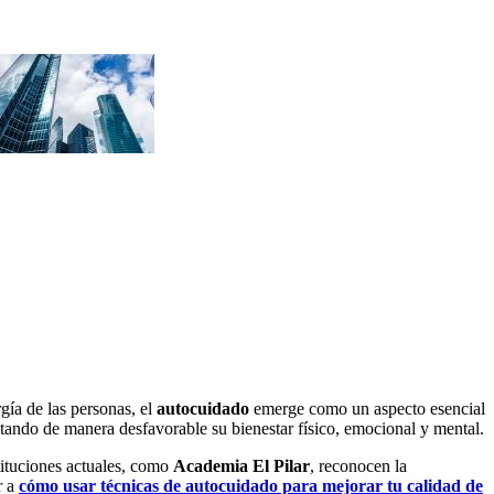
gía de las personas, el
autocuidado
emerge como un aspecto esencial
ctando de manera desfavorable su bienestar físico, emocional y mental.
stituciones actuales, como
Academia El Pilar
, reconocen la
r a
cómo usar técnicas de autocuidado para mejorar tu calidad de