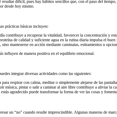
é resultar difícil, pues hay hábitos sencillos que, con el paso del tiemp
ejor desde hoy mismo.
as prácticas básicas incluyen:
día contribuye a recuperar la vitalidad, favorecer la concentración y esta
e proteína de calidad y suficiente agua en la rutina diaria impulsa el bu
es, sino mantenerse en acción mediante caminatas, estiramientos u opcio
ás influyen de manera positiva en el equilibrio emocional.
puedes integrar diversas actividades como las siguientes:
para respirar con calma, meditar o simplemente alejarse de las pantalla
 oír música, pintar o salir a caminar al aire libre contribuye a aliviar la c
e estás agradecido puede transformar la forma de ver las cosas y fomenta
presar un “no” cuando resulte imprescindible. Algunas maneras de marca