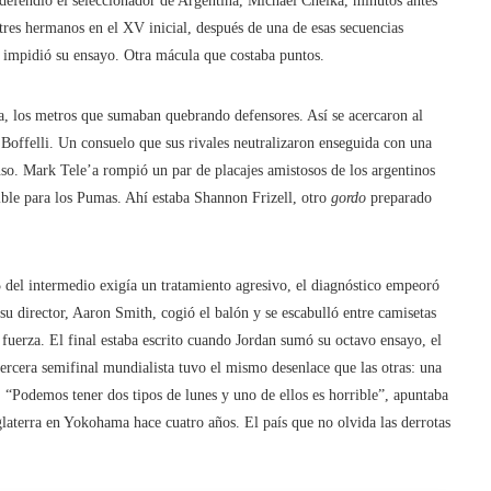
defendió el seleccionador de Argentina, Michael Cheika, minutos antes
 tres hermanos en el XV inicial, después de una de esas secuencias
o impidió su ensayo. Otra mácula que costaba puntos.
sa, los metros que sumaban quebrando defensores. Así se acercaron al
 Boffelli. Un consuelo que sus rivales neutralizaron enseguida con una
so. Mark Tele’a rompió un par de placajes amistosos de los argentinos
ble para los Pumas. Ahí estaba Shannon Frizell, otro
gordo
preparado
-5 del intermedio exigía un tratamiento agresivo, el diagnóstico empeoró
u director, Aaron Smith, cogió el balón y se escabulló entre camisetas
 fuerza. El final estaba escrito cuando Jordan sumó su octavo ensayo, el
tercera semifinal mundialista tuvo el mismo desenlace que las otras: una
. “Podemos tener dos tipos de lunes y uno de ellos es horrible”, apuntaba
glaterra en Yokohama hace cuatro años. El país que no olvida las derrotas