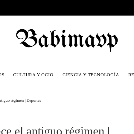
OS
CULTURA Y OCIO
CIENCIA Y TECNOLOGÍA
R
ntiguo régimen | Deportes
ce el antiguo régimen |