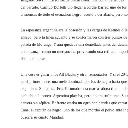
sángrate: 94-15. “La forma de placar determina como defiendes”, 
del partido. Cuando Boffelli vio llegar a Jordie Barret, uno de los
armónicas de todo el escuadrón negro, acertó a derribarle, pero n
La esperanza argentina era la posesión y las cargas de Kremer o I
ensayo, pero la línea aguantó y se conformaron con tres puntos de
patada de Mo’unga. Y aún quedaba una dentellada antes del descan
para avanzar como un mercancías, provocando una retirada imposi
listo para posar.
Una cosa es ganar a los All Blacks y otra, remontarles. Y si el 20
en el primer lance, una melé dominada por los de negro hasta que s
argentinas. Sin pausa, Frizell sumaba otra marca, ahora tirando de
pichichi del torneo. Argentina placaba, pero no era suficiente. Su 
derrota sin réplica. Enfrente estaba un ogro con heridas que cerrar
Cane, el capitán de negro, uno de los que mordió el polvo ante In
buscará su cuarto Mundial.