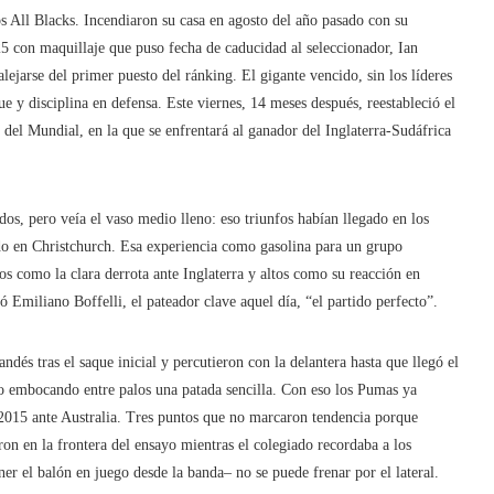
os All Blacks. Incendiaron su casa en agosto del año pasado con su
25 con maquillaje que puso fecha de caducidad al seleccionador, Ian
alejarse del primer puesto del ránking. El gigante vencido, sin los líderes
ue y disciplina en defensa. Este viernes, 14 meses después, reestableció el
 del Mundial, en la que se enfrentará al ganador del Inglaterra-Sudáfrica
dos, pero veía el vaso medio lleno: eso triunfos habían llegado en los
tido en Christchurch. Esa experiencia como gasolina para un grupo
s como la clara derrota ante Inglaterra y altos como su reacción en
 Emiliano Boffelli, el pateador clave aquel día, “el partido perfecto”.
dés tras el saque inicial y percutieron con la delantera hasta que llegó el
ico embocando entre palos una patada sencilla. Con eso los Pumas ya
 2015 ante Australia. Tres puntos que no marcaron tendencia porque
aron en la frontera del ensayo mientras el colegiado recordaba a los
r el balón en juego desde la banda– no se puede frenar por el lateral.