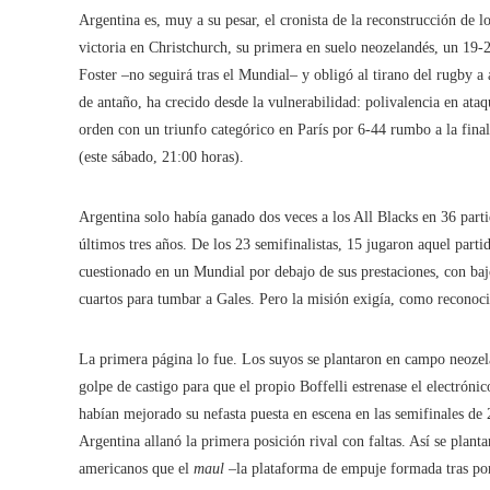
Argentina es, muy a su pesar, el cronista de la reconstrucción de l
victoria en Christchurch, su primera en suelo neozelandés, un 19-
Foster –no seguirá tras el Mundial– y obligó al tirano del rugby a 
de antaño, ha crecido desde la vulnerabilidad: polivalencia en ataq
orden con un triunfo categórico en París por 6-44 rumbo a la final
(este sábado, 21:00 horas).
Argentina solo había ganado dos veces a los All Blacks en 36 parti
últimos tres años. De los 23 semifinalistas, 15 jugaron aquel par
cuestionado en un Mundial por debajo de sus prestaciones, con bajo
cuartos para tumbar a Gales. Pero la misión exigía, como reconoció
La primera página lo fue. Los suyos se plantaron en campo neozelan
golpe de castigo para que el propio Boffelli estrenase el electrón
habían mejorado su nefasta puesta en escena en las semifinales de
Argentina allanó la primera posición rival con faltas. Así se plant
americanos que el
maul
–la plataforma de empuje formada tras pone