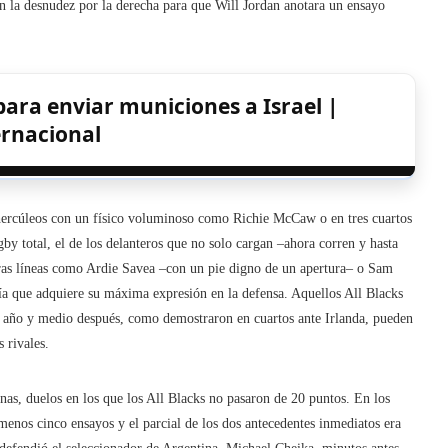
n la desnudez por la derecha para que Will Jordan anotara un ensayo
para enviar municiones a Israel |
ernacional
 hercúleos con un físico voluminoso como Richie McCaw o en tres cuartos
 total, el de los delanteros que no solo cargan –ahora corren y hasta
ceras líneas como Ardie Savea –con un pie digno de un apertura– o Sam
nía que adquiere su máxima expresión en la defensa. Aquellos All Blacks
r; año y medio después, como demostraron en cuartos ante Irlanda, pueden
 rivales.
inas, duelos en los que los All Blacks no pasaron de 20 puntos. En los
enos cinco ensayos y el parcial de los dos antecedentes inmediatos era