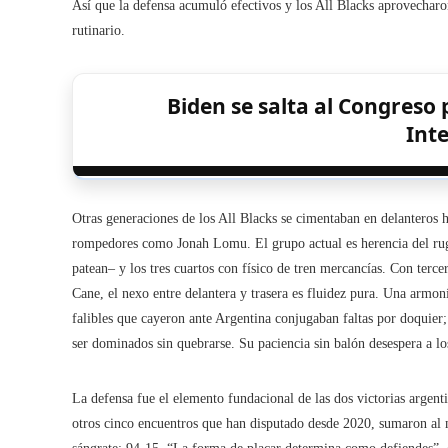
Así que la defensa acumuló efectivos y los All Blacks aprovecharo
rutinario.
Biden se salta al Congreso 
Int
Otras generaciones de los All Blacks se cimentaban en delanteros
rompedores como Jonah Lomu. El grupo actual es herencia del rugby
patean– y los tres cuartos con físico de tren mercancías. Con ter
Cane, el nexo entre delantera y trasera es fluidez pura. Una armo
falibles que cayeron ante Argentina conjugaban faltas por doquie
ser dominados sin quebrarse. Su paciencia sin balón desespera a los
La defensa fue el elemento fundacional de las dos victorias argent
otros cinco encuentros que han disputado desde 2020, sumaron al m