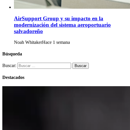
AirSupport Group y su impacto en la
modernización del sistema aeroportuario
salvadoreño
Noah Whitaker
Hace 1 semana
Búsqueda
Buscar:
Destacados