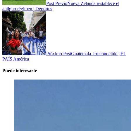
Post Previo
Nueva Zelanda restablece el
antiguo régimen | Deportes
Próximo Post
Guatemala, irreconocible | EL
PAÍS América
Puede interesarte