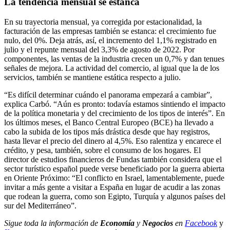
La tendencia mensual se estanca
En su trayectoria mensual, ya corregida por estacionalidad, la
facturación de las empresas también se estanca: el crecimiento fue
nulo, del 0%. Deja atrás, así, el incremento del 1,1% registrado en
julio y el repunte mensual del 3,3% de agosto de 2022. Por
componentes, las ventas de la industria crecen un 0,7% y dan tenues
señales de mejora. La actividad del comercio, al igual que la de los
servicios, también se mantiene estática respecto a julio.
“Es difícil determinar cuándo el panorama empezará a cambiar”,
explica Carbó. “Aún es pronto: todavía estamos sintiendo el impacto
de la política monetaria y del crecimiento de los tipos de interés”. En
los últimos meses, el Banco Central Europeo (BCE) ha llevado a
cabo la subida de los tipos más drástica desde que hay registros,
hasta llevar el precio del dinero al 4,5%. Eso ralentiza y encarece el
crédito, y pesa, también, sobre el consumo de los hogares. El
director de estudios financieros de Fundas también considera que el
sector turístico español puede verse beneficiado por la guerra abierta
en Oriente Próximo: “El conflicto en Israel, lamentablemente, puede
invitar a más gente a visitar a España en lugar de acudir a las zonas
que rodean la guerra, como son Egipto, Turquía y algunos países del
sur del Mediterráneo”.
Sigue toda la información de
Economía
y
Negocios
en
Facebook
y