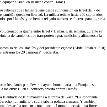
a equipar a Israel en su lucha contra Hamás.
 los rehenes que Hamás retiene desde su incursión en Israel del 7 de
os también quede en libertad. La milicia retiene hasta 250 capturados
ados por Hamás, y no hemos relajado nuestros esfuerzos para lograr la
 evolucionado la guerra entre Israel y Hamás. Esta semana, durante su
eintena de camiones que transporten agua, medicina y alimentos a la
omiso de los israelíes y del presidente egipcio (Abdel Fatah Al Sisi)
s entrarán los 20 camiones”, declaraba.
on los planes para llevar la ayuda humanitaria a la Franja desde
 a los civiles”, en el conflicto abierto contra Hamás.
 la entrada de la humanitaria a la franja de Gaza. “Es importante
l Derecho humanitario”, subrayaba la política alemana. Y también
arte, destacaba que “más que nunca, el mundo necesita una firme