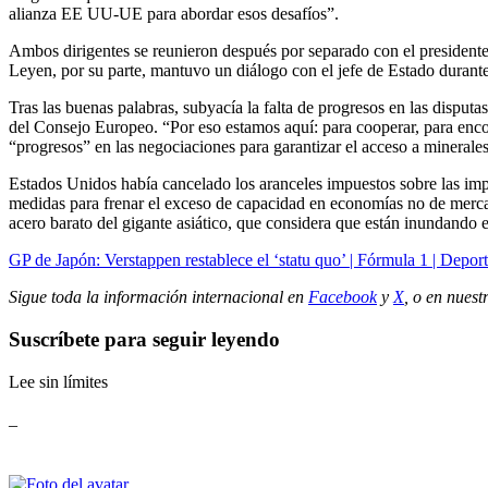
alianza EE UU-UE para abordar esos desafíos”.
Ambos dirigentes se reunieron después por separado con el presidente
Leyen, por su parte, mantuvo un diálogo con el jefe de Estado durante
Tras las buenas palabras, subyacía la falta de progresos en las dispu
del Consejo Europeo. “Por eso estamos aquí: para cooperar, para enco
“progresos” en las negociaciones para garantizar el acceso a minerales 
Estados Unidos había cancelado los aranceles impuestos sobre las imp
medidas para frenar el exceso de capacidad en economías no de merc
acero barato del gigante asiático, que considera que están inundando
GP de Japón: Verstappen restablece el ‘statu quo’ | Fórmula 1 | Depor
Sigue toda la información internacional en
Facebook
y
X
, o en
nuest
Suscríbete para seguir leyendo
Lee sin límites
_