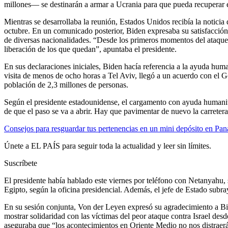
millones— se destinarán a armar a Ucrania para que pueda recuperar e
Mientras se desarrollaba la reunión, Estados Unidos recibía la noticia
octubre. En un comunicado posterior, Biden expresaba su satisfacción 
de diversas nacionalidades. “Desde los primeros momentos del ataque,
liberación de los que quedan”, apuntaba el presidente.
En sus declaraciones iniciales, Biden hacía referencia a la ayuda huma
visita de menos de ocho horas a Tel Aviv, llegó a un acuerdo con el 
población de 2,3 millones de personas.
Según el presidente estadounidense, el cargamento con ayuda humanita
de que el paso se va a abrir. Hay que pavimentar de nuevo la carrete
Consejos para resguardar tus pertenencias en un mini depósito en Pa
Únete a EL PAÍS para seguir toda la actualidad y leer sin límites.
Suscríbete
El presidente había hablado este viernes por teléfono con Netanyahu,
Egipto, según la oficina presidencial. Además, el jefe de Estado subrayó
En su sesión conjunta, Von der Leyen expresó su agradecimiento a Bide
mostrar solidaridad con las víctimas del peor ataque contra Israel des
aseguraba que “los acontecimientos en Oriente Medio no nos distraer