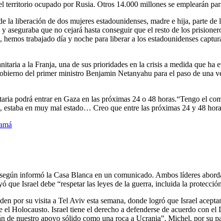
l territorio ocupado por Rusia. Otros 14.000 millones se emplearán par
 de la liberación de dos mujeres estadounidenses, madre e hija, parte de
y aseguraba que no cejará hasta conseguir que el resto de los prisioner
 hemos trabajado día y noche para liberar a los estadounidenses captur
nitaria a la Franja, una de sus prioridades en la crisis a medida que ha
Gobierno del primer ministro Benjamin Netanyahu para el paso de una v
ria podrá entrar en Gaza en las próximas 24 o 48 horas.“Tengo el compr
ra, estaba en muy mal estado… Creo que entre las próximas 24 y 48 hora
namá
 según informó la Casa Blanca en un comunicado. Ambos líderes abordar
 que Israel debe “respetar las leyes de la guerra, incluida la protección
n por su visita a Tel Aviv esta semana, donde logró que Israel aceptara
de el Holocausto. Israel tiene el derecho a defenderse de acuerdo con e
án de nuestro apoyo sólido como una roca a Ucrania”. Michel, por su p