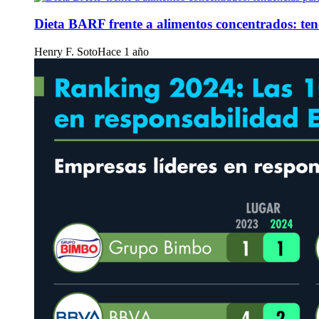
Dieta BARF frente a alimentos concentrados: te
Henry F. Soto
Hace 1 año