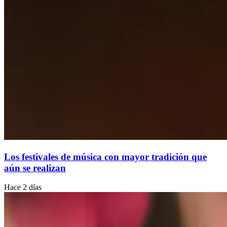
Los festivales de música con mayor tradición que
aún se realizan
Hace 2 días