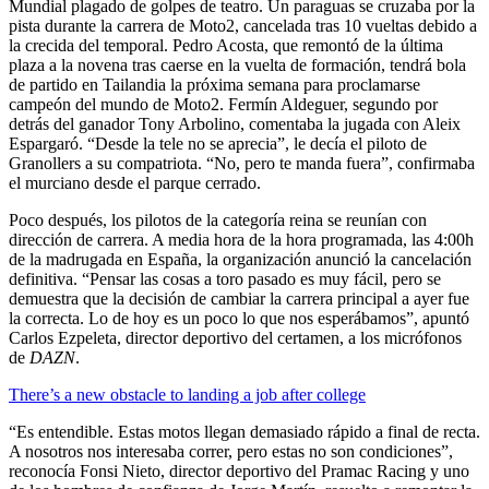
Mundial plagado de golpes de teatro. Un paraguas se cruzaba por la
pista durante la carrera de Moto2, cancelada tras 10 vueltas debido a
la crecida del temporal. Pedro Acosta, que remontó de la última
plaza a la novena tras caerse en la vuelta de formación, tendrá bola
de partido en Tailandia la próxima semana para proclamarse
campeón del mundo de Moto2. Fermín Aldeguer, segundo por
detrás del ganador Tony Arbolino, comentaba la jugada con Aleix
Espargaró. “Desde la tele no se aprecia”, le decía el piloto de
Granollers a su compatriota. “No, pero te manda fuera”, confirmaba
el murciano desde el parque cerrado.
Poco después, los pilotos de la categoría reina se reunían con
dirección de carrera. A media hora de la hora programada, las 4:00h
de la madrugada en España, la organización anunció la cancelación
definitiva. “Pensar las cosas a toro pasado es muy fácil, pero se
demuestra que la decisión de cambiar la carrera principal a ayer fue
la correcta. Lo de hoy es un poco lo que nos esperábamos”, apuntó
Carlos Ezpeleta, director deportivo del certamen, a los micrófonos
de
DAZN
.
There’s a new obstacle to landing a job after college
“Es entendible. Estas motos llegan demasiado rápido a final de recta.
A nosotros nos interesaba correr, pero estas no son condiciones”,
reconocía Fonsi Nieto, director deportivo del Pramac Racing y uno