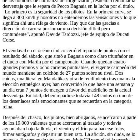
de los hombres de confianza de Jorge Martín, resuelto a remontar la
desventaja que le separa de Pecco Bagnaia en la lucha por el título.
“Lo primero es la seguridad de los pilotos. En la primera curva se
llega a 300 km/h y nosotros no entendemos las sensaciones y lo que
significa ahí una ráfaga de viento. Hay que dar las gracias a
dirección de carrera por tomar una decisión difícil pero
contundente”, apuntó Davide Tardozzi, jefe de equipo de Ducati
Corse.
El vendaval en el océano índico cerró el reparto de puntos con el
resultado del sábado, que situó a Bagnaia como claro triunfador en
el duelo con Martín por el campeonato. Cuando quedan cuatro
grandes premios y ocho carreras puntuables, el vigente campeón del
mundo mantiene un colchón de 27 puntos sobre su rival. Dos
caídas, una literal en Mandalika y otra de rendimiento tras una mala
elección estratégica ayer, han convertido lo que hace una semana y
un día eran 7 puntos de margen a favor del madrileño en la actual
desventaja. En total, deben repartirse todavía 148 tantos en uno de
los desenlaces más emocionantes que se recuerdan en la categoría
reina.
Después del chasco, los pilotos, bien abrigados, se acercaron a parte
de los 19.000 valientes que se acercaron al trazado y todavía
aguantaban bajo la lluvia, el viento y el frío para hacerse fotos,
firmar autógrafos y departir un buen rato. La afición, sin duda, se lo
merecía. En menos de una semana, MotoGP reanudará la marcha