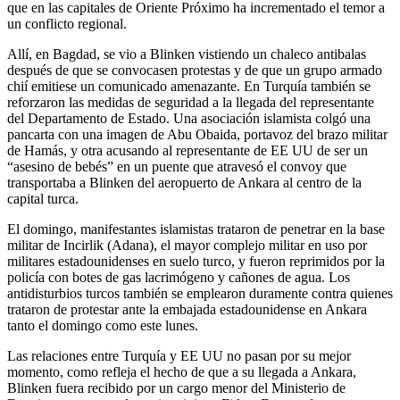
que en las capitales de Oriente Próximo ha incrementado el temor a
un conflicto regional.
Allí, en Bagdad, se vio a Blinken vistiendo un chaleco antibalas
después de que se convocasen protestas y de que un grupo armado
chií emitiese un comunicado amenazante. En Turquía también se
reforzaron las medidas de seguridad a la llegada del representante
del Departamento de Estado. Una asociación islamista colgó una
pancarta con una imagen de Abu Obaida, portavoz del brazo militar
de Hamás, y otra acusando al representante de EE UU de ser un
“asesino de bebés” en un puente que atravesó el convoy que
transportaba a Blinken del aeropuerto de Ankara al centro de la
capital turca.
El domingo, manifestantes islamistas trataron de penetrar en la base
militar de Incirlik (Adana), el mayor complejo militar en uso por
militares estadounidenses en suelo turco, y fueron reprimidos por la
policía con botes de gas lacrimógeno y cañones de agua. Los
antidisturbios turcos también se emplearon duramente contra quienes
trataron de protestar ante la embajada estadounidense en Ankara
tanto el domingo como este lunes.
Las relaciones entre Turquía y EE UU no pasan por su mejor
momento, como refleja el hecho de que a su llegada a Ankara,
Blinken fuera recibido por un cargo menor del Ministerio de