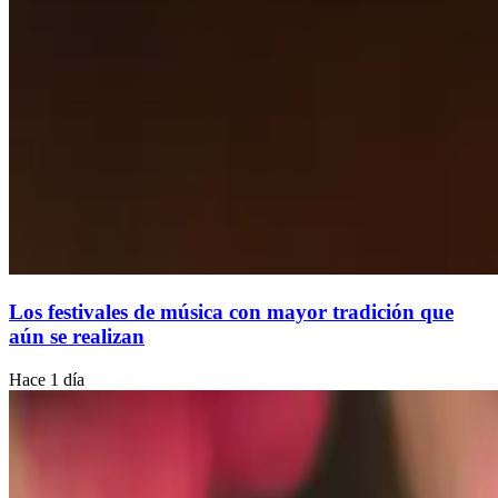
Los festivales de música con mayor tradición que
aún se realizan
Hace 1 día