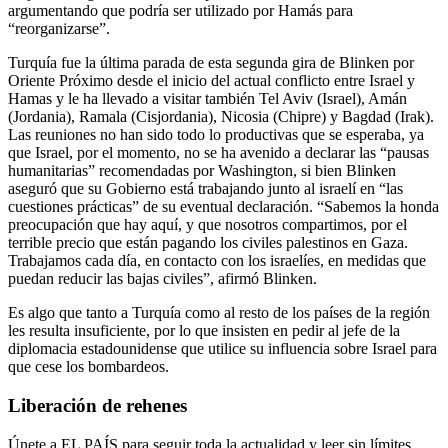
argumentando que podría ser utilizado por Hamás para
“reorganizarse”.
Turquía fue la última parada de esta segunda gira de Blinken por
Oriente Próximo desde el inicio del actual conflicto entre Israel y
Hamas y le ha llevado a visitar también Tel Aviv (Israel), Amán
(Jordania), Ramala (Cisjordania), Nicosia (Chipre) y Bagdad (Irak).
Las reuniones no han sido todo lo productivas que se esperaba, ya
que Israel, por el momento, no se ha avenido a declarar las “pausas
humanitarias” recomendadas por Washington, si bien Blinken
aseguró que su Gobierno está trabajando junto al israelí en “las
cuestiones prácticas” de su eventual declaración. “Sabemos la honda
preocupación que hay aquí, y que nosotros compartimos, por el
terrible precio que están pagando los civiles palestinos en Gaza.
Trabajamos cada día, en contacto con los israelíes, en medidas que
puedan reducir las bajas civiles”, afirmó Blinken.
Es algo que tanto a Turquía como al resto de los países de la región
les resulta insuficiente, por lo que insisten en pedir al jefe de la
diplomacia estadounidense que utilice su influencia sobre Israel para
que cese los bombardeos.
Liberación de rehenes
Únete a EL PAÍS para seguir toda la actualidad y leer sin límites.