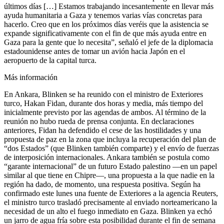
últimos días […] Estamos trabajando incesantemente en llevar más
ayuda humanitaria a Gaza y tenemos varias vías concretas para
hacerlo. Creo que en los próximos días veréis que la asistencia se
expande significativamente con el fin de que más ayuda entre en
Gaza para la gente que lo necesita”, señaló el jefe de la diplomacia
estadounidense antes de tomar un avión hacia Japón en el
aeropuerto de la capital turca.
Más información
En Ankara, Blinken se ha reunido con el ministro de Exteriores
turco, Hakan Fidan, durante dos horas y media, más tiempo del
inicialmente previsto por las agendas de ambos. Al término de la
reunión no hubo rueda de prensa conjunta. En declaraciones
anteriores, Fidan ha defendido el cese de las hostilidades y una
propuesta de paz en la zona que incluya la recuperación del plan de
“dos Estados” (que Blinken también comparte) y el envío de fuerzas
de interposición internacionales. Ankara también se postula como
“garante internacional” de un futuro Estado palestino ―en un papel
similar al que tiene en Chipre―, una propuesta a la que nadie en la
región ha dado, de momento, una respuesta positiva. Según ha
confirmado este lunes una fuente de Exteriores a la agencia Reuters,
el ministro turco trasladó precisamente al enviado norteamericano la
necesidad de un alto el fuego inmediato en Gaza. Blinken ya echó
un jarro de agua fría sobre esta posibilidad durante el fin de semana