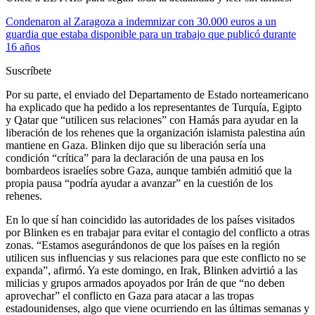
Condenaron al Zaragoza a indemnizar con 30.000 euros a un
guardia que estaba disponible para un trabajo que publicó durante
16 años
Suscríbete
Por su parte, el enviado del Departamento de Estado norteamericano
ha explicado que ha pedido a los representantes de Turquía, Egipto
y Qatar que “utilicen sus relaciones” con Hamás para ayudar en la
liberación de los rehenes que la organización islamista palestina aún
mantiene en Gaza. Blinken dijo que su liberación sería una
condición “crítica” para la declaración de una pausa en los
bombardeos israelíes sobre Gaza, aunque también admitió que la
propia pausa “podría ayudar a avanzar” en la cuestión de los
rehenes.
En lo que sí han coincidido las autoridades de los países visitados
por Blinken es en trabajar para evitar el contagio del conflicto a otras
zonas. “Estamos asegurándonos de que los países en la región
utilicen sus influencias y sus relaciones para que este conflicto no se
expanda”, afirmó. Ya este domingo, en Irak, Blinken advirtió a las
milicias y grupos armados apoyados por Irán de que “no deben
aprovechar” el conflicto en Gaza para atacar a las tropas
estadounidenses, algo que viene ocurriendo en las últimas semanas y