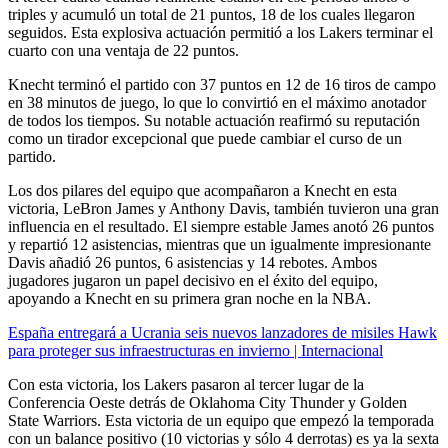
triples y acumuló un total de 21 puntos, 18 de los cuales llegaron
seguidos. Esta explosiva actuación permitió a los Lakers terminar el
cuarto con una ventaja de 22 puntos.
Knecht terminó el partido con 37 puntos en 12 de 16 tiros de campo
en 38 minutos de juego, lo que lo convirtió en el máximo anotador
de todos los tiempos. Su notable actuación reafirmó su reputación
como un tirador excepcional que puede cambiar el curso de un
partido.
Los dos pilares del equipo que acompañaron a Knecht en esta
victoria, LeBron James y Anthony Davis, también tuvieron una gran
influencia en el resultado. El siempre estable James anotó 26 puntos
y repartió 12 asistencias, mientras que un igualmente impresionante
Davis añadió 26 puntos, 6 asistencias y 14 rebotes. Ambos
jugadores jugaron un papel decisivo en el éxito del equipo,
apoyando a Knecht en su primera gran noche en la NBA.
España entregará a Ucrania seis nuevos lanzadores de misiles Hawk
para proteger sus infraestructuras en invierno | Internacional
Con esta victoria, los Lakers pasaron al tercer lugar de la
Conferencia Oeste detrás de Oklahoma City Thunder y Golden
State Warriors. Esta victoria de un equipo que empezó la temporada
con un balance positivo (10 victorias y sólo 4 derrotas) es ya la sexta