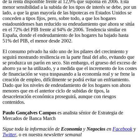
de la renta disponible frente al 12,9% que suponía en 2006. Esta
menor sensibilidad a la subida de los tipos de interés se debe, por un
lado, a que la gran mayoría de las hipotecas en Estados Unidos se
conceden a tipos fijos, pero, sobre todo, a que los hogares
estadounidenses han reducido su endeudamiento que ahora se sitúa
en el 72% del PIB frente al 94% de 2006. Tendencia similar en
España, donde el endeudamiento de los hogares ha bajado hasta
51% del PIB, el menor desde 2002.
El consumo privado ha sido uno de los pilares del crecimiento y
seguirá mostrando resiliencia en la parte final del año, evitando que
se produzca un parón en seco. Sin embargo, el grueso del exceso de
ahorro ya se ha utilizado, y a medida que el incremento de los costes
de financiación se vaya traspasando a la economía real y se frene la
creación de empleo, difícilmente se podrá evitar un enfriamiento.
Dado que los niveles de endeudamiento de los hogares son ahora
menores que en el anterior ciclo de subidas de tipos, la
desaceleración económica proseguirá, aunque con riesgos
contenidos.
Paulo Gonçalves Campos
es analista sénior de Estrategia de
Mercados de Banca March
Sigue toda la información de
Economía
y
Negocios
en
Facebook
y
Twitter
, o en nuestra
newsletter semanal