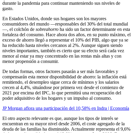
durante la pandemia para continuar manteniendo sus niveles de
gasto.
En Estados Unidos, donde sus hogares son los mayores
consumidores del mundo —responsables del 30% del total mundial
—, el colchón de
sobreahorro
ha sido un factor determinante en esta
fortaleza del consumo. Hace ahora dos años, en su punto máximo, el
exceso de ahorro llegó a representar el 10% del PIB, algo que ya se
ha reducido hasta niveles cercanos al 2%. Aunque siguen siendo
niveles importantes, también es cierto que su efecto será cada vez
menor al estar ya muy concentrado en las rentas más altas y con
menor propensión a consumir.
De todas formas, otros factores pasarán a ser más favorables y
compensarán esta menor disponibilidad de ahorro: la inflación está
remitiendo, el desempleo sigue cerca de mínimos y los salarios
crecen al 4,4%, situándose por primera vez desde el comienzo de
2021 por encima del IPC, lo que permitirá una recuperación del
poder adquisitivo de los hogares y un impulso al consumo.
JP Morgan aflora una participación del 10,58% en Indra | Economía
El otro aspecto relevante es que, aunque los tipos de interés se
encuentran en su mayor nivel desde 2006, el coste agregado de la
deuda de las familias ha disminuido. Actualmente representa el 9,6%