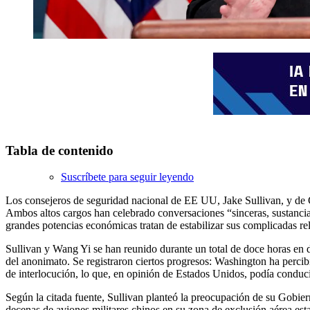
Tabla de contenido
Suscríbete para seguir leyendo
Los consejeros de seguridad nacional de EE UU, Jake Sullivan, y de C
Ambos altos cargos han celebrado conversaciones “sinceras, sustancia
grandes potencias económicas tratan de estabilizar sus complicadas r
Sullivan y Wang Yi se han reunido durante un total de doce horas en d
del anonimato. Se registraron ciertos progresos: Washington ha percibi
de interlocución, lo que, en opinión de Estados Unidos, podía conduci
Según la citada fuente, Sullivan planteó la preocupación de su Gobie
decenas de aviones militares chinos en su zona de exclusión aérea esta 