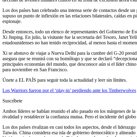
Los dos países han celebrado una intensa serie de contactos desde u
supuso un punto de inflexión en las relaciones bilaterales, caídas en 
espionaje.
Desde entonces, todo un elenco de representantes del Gobierno de Esta
Xi Jinping. En julio, la visitante fue la secretaria del Tesoro, Jane
estadounidenses no han tenido reciprocidad, al menos hasta el moment
Xi se abstuvo de viajar a Nueva Delhi para la cumbre del G-20 presidi
asegura que se reunirá con su homólogo y que se declaró “decepcionad
principales economías del mundo, que desconoce aún si el líder chin
para noviembre en San Francisco.
Únete a EL PAÍS para seguir toda la actualidad y leer sin límites.
Los Warriors fueron por el ‘play-in’ perdiendo ante los Timberwolves
Suscríbete
Ambos líderes se habían reunido el año pasado en los márgenes de la c
rivalidad y restablecer la confianza mutua. Pero el incidente del globo
Los dos países rivalizan en casi todos los aspectos, desde el lideraz
Taiwán. China considera esa isla de gobierno democrático y alineado id