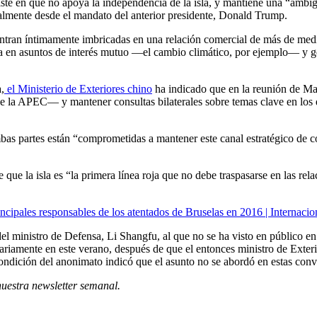
iste en que no apoya la independencia de la isla, y mantiene una “ambig
cialmente desde el mandato del anterior presidente, Donald Trump.
ran íntimamente imbricadas en una relación comercial de más de medio
a en asuntos de interés mutuo —el cambio climático, por ejemplo— y ge
,
el Ministerio de Exteriores chino
ha indicado que en la reunión de Ma
e de la APEC— y mantener consultas bilaterales sobre temas clave en los
as partes están “comprometidas a mantener este canal estratégico de co
ue la isla es “la primera línea roja que no debe traspasarse en las rel
incipales responsables de los atentados de Bruselas en 2016 | Internacio
del ministro de Defensa, Li Shangfu, al que no se ha visto en público 
mariamente en este verano, después de que el entonces ministro de Exte
condición del anonimato indicó que el asunto no se abordó en estas conv
nuestra newsletter semanal
.