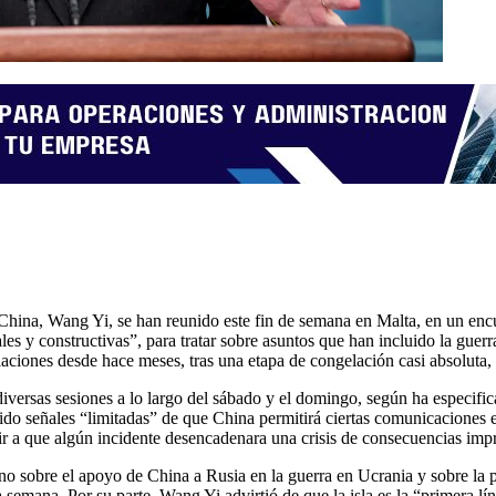
hina, Wang Yi, se han reunido este fin de semana en Malta, en un encu
les y constructivas”, para tratar sobre asuntos que han incluido la g
elaciones desde hace meses, tras una etapa de congelación casi absoluta
iversas sesiones a lo largo del sábado y el domingo, según ha especifi
do señales “limitadas” de que China permitirá ciertas comunicaciones en
r a que algún incidente desencadenara una crisis de consecuencias impr
rno sobre el apoyo de China a Rusia en la guerra en Ucrania y sobre la 
semana. Por su parte, Wang Yi advirtió de que la isla es la “primera lín