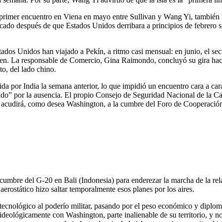
n primer encuentro en Viena en mayo entre Sullivan y Wang Yi, también
picado después de que Estados Unidos derribara a principios de febrero 
dos Unidos han viajado a Pekín, a ritmo casi mensual: en junio, el sec
t Yellen. La responsable de Comercio, Gina Raimondo, concluyó su gira 
o, del lado chino.
da por India la semana anterior, lo que impidió un encuentro cara a ca
o” por la ausencia. El propio Consejo de Seguridad Nacional de la Cas
o acudirá, como desea Washington, a la cumbre del Foro de Cooperación
umbre del G-20 en Bali (Indonesia) para enderezar la marcha de la rela
 aerostático hizo saltar temporalmente esos planes por los aires.
go tecnológico al poderío militar, pasando por el peso económico y dipl
eológicamente con Washington, parte inalienable de su territorio, y no r