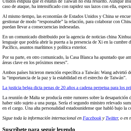
Unidos estipula que el estatus de Taiwán no está resuelto. Aunque ins
caso de ataque, ha intensificado con rapidez sus lazos con ella, espe
Al mismo tiempo, las economías de Estados Unidos y China se encuent
gestionar de modo “responsable” la relación, para colaborar con Chin
puedan llevar a consecuencias indeseadas.
En un comunicado distribuido por la agencia de noticias china Xinhua
lenguaje que podría abrir la puerta a la presencia de Xi en la cumbr
Pacífico, asuntos marítimos y política exterior.
Por su parte, en otro comunicado, la Casa Blanca ha apuntado que amb
áreas clave en los próximos meses”.
Ambos países hicieron mención específica a Taiwán: Wang advirtió de q
la “importancia de la paz y la estabilidad en el estrecho de Taiwán”.
La justicia belga dicta penas de 20 años a cadena perpetua para los pr
La reunión de Malta se producía entre rumores sobre la desaparición 
haber sido sujeto a una purga. Sería el segundo ministro relevado su
en el cargo. Una alta personalidad estadounidense que habló bajo la 
Sigue toda la información internacional en
Facebook
y
Twitter
, o en
Suscríbete para seguir leyendo