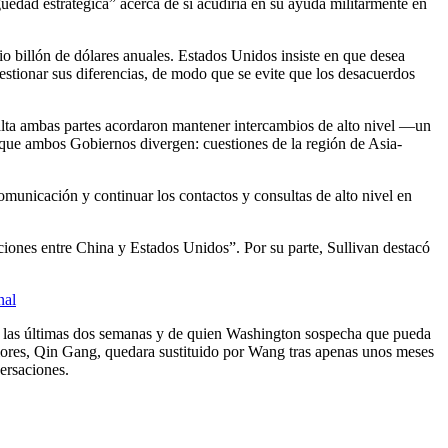
üedad estratégica” acerca de si acudiría en su ayuda militarmente en
 billón de dólares anuales. Estados Unidos insiste en que desea
stionar sus diferencias, de modo que se evite que los desacuerdos
lta ambas partes acordaron mantener intercambios de alto nivel —un
 que ambos Gobiernos divergen: cuestiones de la región de Asia-
municación y continuar los contactos y consultas de alto nivel en
aciones entre China y Estados Unidos”. Por su parte, Sullivan destacó
nal
en las últimas dos semanas y de quien Washington sospecha que pueda
riores, Qin Gang, quedara sustituido por Wang tras apenas unos meses
ersaciones.