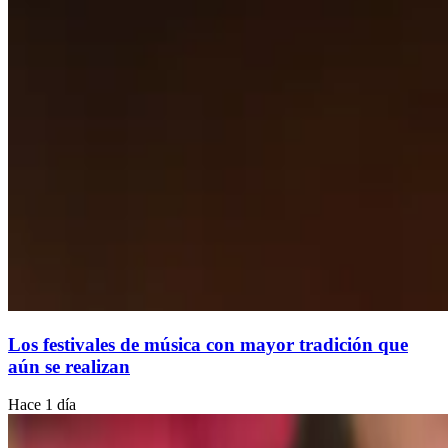
Los festivales de música con mayor tradición que
aún se realizan
Hace 1 día