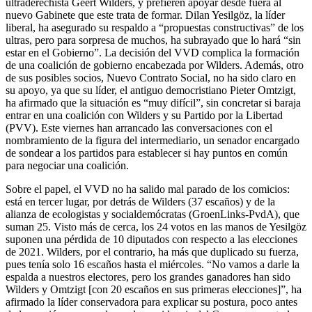
ultraderechista Geert Wilders, y prefieren apoyar desde fuera al
nuevo Gabinete que este trata de formar. Dilan Yesilgöz, la líder
liberal, ha asegurado su respaldo a “propuestas constructivas” de los
ultras, pero para sorpresa de muchos, ha subrayado que lo hará “sin
estar en el Gobierno”. La decisión del VVD complica la formación
de una coalición de gobierno encabezada por Wilders. Además, otro
de sus posibles socios, Nuevo Contrato Social, no ha sido claro en
su apoyo, ya que su líder, el antiguo democristiano Pieter Omtzigt,
ha afirmado que la situación es “muy difícil”, sin concretar si baraja
entrar en una coalición con Wilders y su Partido por la Libertad
(PVV). Este viernes han arrancado las conversaciones con el
nombramiento de la figura del intermediario, un senador encargado
de sondear a los partidos para establecer si hay puntos en común
para negociar una coalición.
Sobre el papel, el VVD no ha salido mal parado de los comicios:
está en tercer lugar, por detrás de Wilders (37 escaños) y de la
alianza de ecologistas y socialdemócratas (GroenLinks-PvdA), que
suman 25. Visto más de cerca, los 24 votos en las manos de Yesilgöz
suponen una pérdida de 10 diputados con respecto a las elecciones
de 2021. Wilders, por el contrario, ha más que duplicado su fuerza,
pues tenía solo 16 escaños hasta el miércoles. “No vamos a darle la
espalda a nuestros electores, pero los grandes ganadores han sido
Wilders y Omtzigt [con 20 escaños en sus primeras elecciones]”, ha
afirmado la líder conservadora para explicar su postura, poco antes