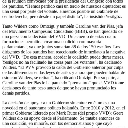
de la reunión convocada por la presidencia del Congreso con todos
los partidos. “Hemos perdido casi un tercio de nuestros diputados; es
una señal por parte del votante. Haremos posible un Gabinete de
centroderecha, pero desde un papel distinto”, ha insistido Yesilgöz.
Tanto Wilders como Omtzigt, y también Caroline van der Plas, jefa
del Movimiento Campesino-Ciudadano (BBB), se han quedado de
una pieza con la decisión del VVD. Un acuerdo de estas cuatro
formaciones permitiría crear una coalición con mayoría
parlamentaria, ya que juntos sumarían 88 de los 150 escaños. Los
dirigentes de los partidos han reaccionado de inmediato a la negativa
del VVD. “De esta manera, acordar la coalición puede durar meses.
Yesilgöz no ha facilitado las cosas para los votantes”, ha declarado
Wilders. “El PVV provocó la caída del Gobierno anterior por culpa
de las diferencias en las leyes de asilo, y ahora que pueden hablar de
esto con Wilders, se retiran”, ha criticado Omtzigt. Por su parte, a
Caroline van der Plas le ha parecido “prematuro” que el VVD tome
decisiones de tanto peso antes de que se hayan pronunciado los
demás partidos.
La decisión de apoyar a un Gobierno sin entrar en él no es una
novedad en el panorama político holandés. Entre 2010 y 2012, en el
primer Gobierno liderado por Mark Rutte (del propio VVD); Geert
Wilders dio su apoyo desde el Parlamento. Se trataba entonces de
una coalición, en minoría, con los democristianos y que cayó