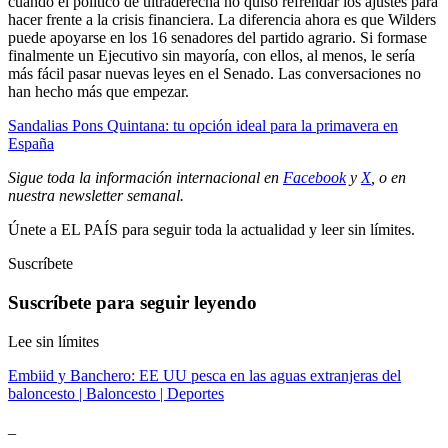
cuando el político de ultraderecha no quiso refrendar los ajustes para
hacer frente a la crisis financiera. La diferencia ahora es que Wilders
puede apoyarse en los 16 senadores del partido agrario. Si formase
finalmente un Ejecutivo sin mayoría, con ellos, al menos, le sería
más fácil pasar nuevas leyes en el Senado. Las conversaciones no
han hecho más que empezar.
Sandalias Pons Quintana: tu opción ideal para la primavera en
España
Sigue toda la información internacional en
Facebook
y
X
, o en
nuestra newsletter semanal
.
Únete a EL PAÍS para seguir toda la actualidad y leer sin límites.
Suscríbete
Suscríbete para seguir leyendo
Lee sin límites
Embiid y Banchero: EE UU pesca en las aguas extranjeras del
baloncesto | Baloncesto | Deportes
_