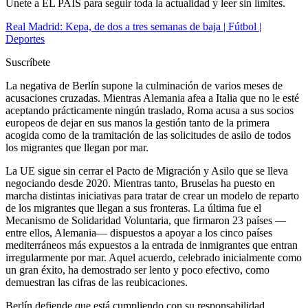
Únete a EL PAÍS para seguir toda la actualidad y leer sin límites.
Real Madrid: Kepa, de dos a tres semanas de baja | Fútbol |
Deportes
Suscríbete
La negativa de Berlín supone la culminación de varios meses de
acusaciones cruzadas. Mientras Alemania afea a Italia que no le esté
aceptando prácticamente ningún traslado, Roma acusa a sus socios
europeos de dejar en sus manos la gestión tanto de la primera
acogida como de la tramitación de las solicitudes de asilo de todos
los migrantes que llegan por mar.
La UE sigue sin cerrar el Pacto de Migración y Asilo que se lleva
negociando desde 2020. Mientras tanto, Bruselas ha puesto en
marcha distintas iniciativas para tratar de crear un modelo de reparto
de los migrantes que llegan a sus fronteras. La última fue el
Mecanismo de Solidaridad Voluntaria, que firmaron 23 países —
entre ellos, Alemania— dispuestos a apoyar a los cinco países
mediterráneos más expuestos a la entrada de inmigrantes que entran
irregularmente por mar. Aquel acuerdo, celebrado inicialmente como
un gran éxito, ha demostrado ser lento y poco efectivo, como
demuestran las cifras de las reubicaciones.
Berlín defiende que está cumpliendo con su responsabilidad