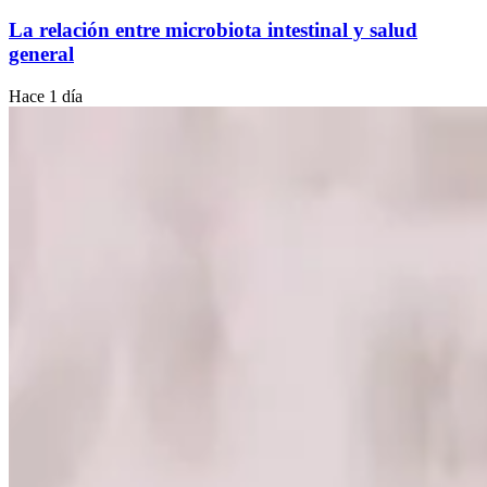
La relación entre microbiota intestinal y salud
general
Hace 1 día