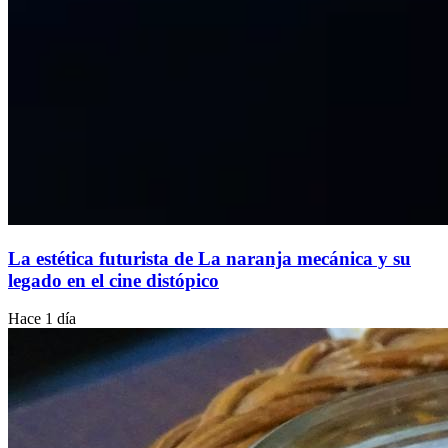
La estética futurista de La naranja mecánica y su
legado en el cine distópico
Hace 1 día