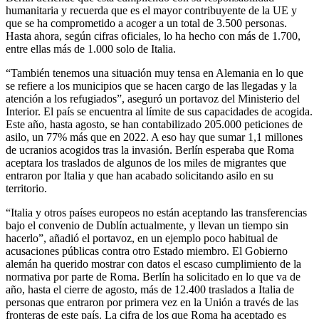
humanitaria y recuerda que es el mayor contribuyente de la UE y
que se ha comprometido a acoger a un total de 3.500 personas.
Hasta ahora, según cifras oficiales, lo ha hecho con más de 1.700,
entre ellas más de 1.000 solo de Italia.
“También tenemos una situación muy tensa en Alemania en lo que
se refiere a los municipios que se hacen cargo de las llegadas y la
atención a los refugiados”, aseguró un portavoz del Ministerio del
Interior. El país se encuentra al límite de sus capacidades de acogida.
Este año, hasta agosto, se han contabilizado 205.000 peticiones de
asilo, un 77% más que en 2022. A eso hay que sumar 1,1 millones
de ucranios acogidos tras la invasión. Berlín esperaba que Roma
aceptara los traslados de algunos de los miles de migrantes que
entraron por Italia y que han acabado solicitando asilo en su
territorio.
“Italia y otros países europeos no están aceptando las transferencias
bajo el convenio de Dublín actualmente, y llevan un tiempo sin
hacerlo”, añadió el portavoz, en un ejemplo poco habitual de
acusaciones públicas contra otro Estado miembro. El Gobierno
alemán ha querido mostrar con datos el escaso cumplimiento de la
normativa por parte de Roma. Berlín ha solicitado en lo que va de
año, hasta el cierre de agosto, más de 12.400 traslados a Italia de
personas que entraron por primera vez en la Unión a través de las
fronteras de este país. La cifra de los que Roma ha aceptado es