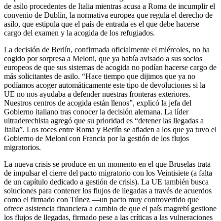
de asilo procedentes de Italia mientras acusa a Roma de incumplir el
convenio de Dublín, la normativa europea que regula el derecho de
asilo, que estipula que el país de entrada es el que debe hacerse
cargo del examen y la acogida de los refugiados.
La decisión de Berlín, confirmada oficialmente el miércoles, no ha
cogido por sorpresa a Meloni, que ya había avisado a sus socios
europeos de que sus sistemas de acogida no podían hacerse cargo de
más solicitantes de asilo. “Hace tiempo que dijimos que ya no
podíamos acoger automáticamente este tipo de devoluciones si la
UE no nos ayudaba a defender nuestras fronteras exteriores.
Nuestros centros de acogida están llenos”, explicó la jefa del
Gobierno italiano tras conocer la decisión alemana. La líder
ultraderechista agregó que su prioridad es “detener las llegadas a
Italia”. Los roces entre Roma y Berlín se añaden a los que ya tuvo el
Gobierno de Meloni con Francia por la gestión de los flujos
migratorios.
La nueva crisis se produce en un momento en el que Bruselas trata
de impulsar el cierre del pacto migratorio con los Veintisiete (a falta
de un capítulo dedicado a gestión de crisis). La UE también busca
soluciones para contener los flujos de llegadas a través de acuerdos
como el firmado con Túnez —un pacto muy controvertido que
ofrece asistencia financiera a cambio de que el país magrebí gestione
los flujos de llegadas, firmado pese a las críticas a las vulneraciones