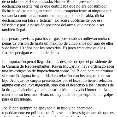
de octubre de 2018 el acusado, Hunter Biden, presentó una
declaración escrita “en la que certificaba que no era consumidor
ilícito ni adicto a ningún estimulante, estupefaciente ni ninguna otra
sustancia controlada, cuando en realidad, como él sabía, dicha
declaración era falsa y ficticia”. Lo acusa doblemente por esa
falsedad y por la posesión posterior del arma, que pasaba a ser
también ilegal.
Las penas previstas para los cargos presentados conllevan multa o
penas de prisión de hasta un máximo de cinco años por uno de ellos
y de hasta 10 años por los otros dos. Es poco frecuente que los
fiscales persigan este tipo de delitos.
La imputación penal llega dos días después de que el presidente de
la Cámara de Representantes, Kevin McCarthy, haya ordenado abrir
una investigación de
impeachment
sobre Joe Biden para determinar
si cometió alguna irregularidad en relación con los negocios de su
hijo. Aunque los cargos presentados por el fiscal no tienen relación
alguna con esa investigación, sino con el descenso a los infiernos de
la droga, el alcohol y la autodestrucción que vivió Hunter tras la
muerte de su hermano Beau, no hay duda de que suponen un golpe
para el presidente.
Joe Biden siempre ha apoyado a su hijo y ha aparecido
repetidamente en público con él pese a las investigaciones de que es