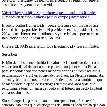
objeto. El presidente, de hecho, ha elogiado a Hunter por superar
sus adicciones y enderezar su vida.
Valérie Hayer, la hija de agricultores que liderará a los liberales
europeos en tiempos agitados para el campo | Internacional
El juicio contra Hunter Biden puede solaparse con los casos que
Donald Trump, posible rival del presidente en las presidenciales de
2024, tiene abiertos en los tribunales y que le han supuesto cuatro
imputaciones por un total de 91 delitos.
Únete a EL PAÍS para seguir toda la actualidad y leer sin límites.
Suscríbete
El hijo del presidente admitió inicialmente la comisión de la compra
y posesión ilegal del arma como parte de un pacto con la Fiscalía
para ser condenado con penas menores por dos delitos fiscales ya
regularizados y archivar el caso del revólver. La Fiscalía renunciaba
a perseguir esos delitos por la compra de la pistola a cambio de que
se mantuviera alejado de las drogas durante dos años y de que
renunciara a tener un arma de fuego en el futuro, un pacto habitual
en casos similares.
Sin embargo, las partes tenían una interpretación diferente del
acuerdo. Mientras que los abogados de Hunter Biden creían que con