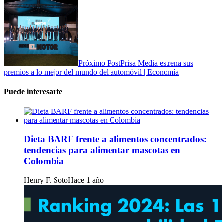
Próximo Post
Prisa Media estrena sus
premios a lo mejor del mundo del automóvil | Economía
Puede interesarte
Dieta BARF frente a alimentos concentrados:
tendencias para alimentar mascotas en
Colombia
Henry F. Soto
Hace 1 año