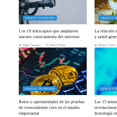
CIENCIA Y TECNOLOGÍA
CIENCIA Y 
Los 10 telescopios que ampliaron
La relación e
nuestro conocimiento del universo
y salud gene
Hugo Carrasco
Hace 8 horas
Henry F. Soto
CIENCIA Y TECNOLOGÍA
CIENCIA Y 
Retos y oportunidades de las pruebas
Las 15 misio
de conocimiento cero en el mundo
revolucionar
empresarial
tecnología 