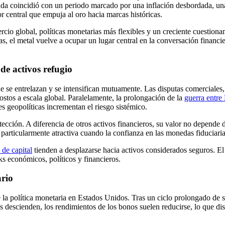
lada coincidió con un periodo marcado por una inflación desbordada, una
or central que empuja al oro hacia marcas históricas.
io global, políticas monetarias más flexibles y un creciente cuestionami
stas, el metal vuelve a ocupar un lugar central en la conversación financ
e activos refugio
e se entrelazan y se intensifican mutuamente. Las disputas comerciales, 
ostos a escala global. Paralelamente, la prolongación de la
guerra entre
es geopolíticas incrementan el riesgo sistémico.
tección. A diferencia de otros activos financieros, su valor no depende 
r particularmente atractiva cuando la confianza en las monedas fiduciari
 de capital
tienden a desplazarse hacia activos considerados seguros. El
s económicos, políticos y financieros.
ario
e la política monetaria en Estados Unidos. Tras un ciclo prolongado de s
és descienden, los rendimientos de los bonos suelen reducirse, lo que 