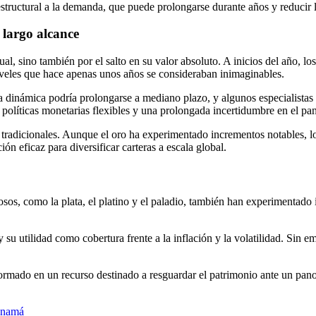
structural a la demanda, que puede prolongarse durante años y reducir l
 largo alcance
al, sino también por el salto en su valor absoluto. A inicios del año, l
iveles que hace apenas unos años se consideraban inimaginables.
ta dinámica podría prolongarse a mediano plazo, y algunos especialistas 
políticas monetarias flexibles y una prolongada incertidumbre en el pa
tradicionales. Aunque el oro ha experimentado incrementos notables, lo
ón eficaz para diversificar carteras a escala global.
sos, como la plata, el platino y el paladio, también han experimentado 
 su utilidad como cobertura frente a la inflación y la volatilidad. Sin
formado en un recurso destinado a resguardar el patrimonio ante un pan
Panamá