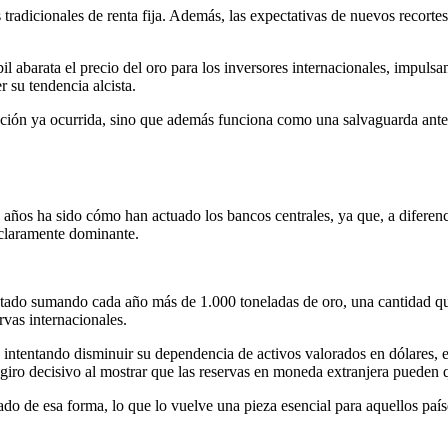
s tradicionales de renta fija. Además, las expectativas de nuevos recorte
bil abarata el precio del oro para los inversores internacionales, impul
 su tendencia alcista.
flación ya ocurrida, sino que además funciona como una salvaguarda ante
 años ha sido cómo han actuado los bancos centrales, ya que, a diferen
 claramente dominante.
estado sumando cada año más de 1.000 toneladas de oro, una cantidad qu
rvas internacionales.
 intentando disminuir su dependencia de activos valorados en dólares, e
 giro decisivo al mostrar que las reservas en moneda extranjera pueden 
zado de esa forma, lo que lo vuelve una pieza esencial para aquellos país