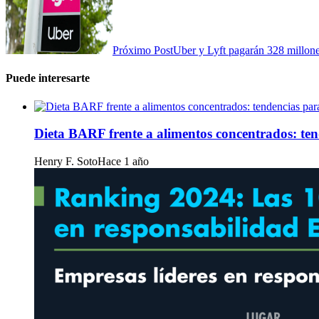
Próximo Post
Uber y Lyft pagarán 328 millone
Puede interesarte
Dieta BARF frente a alimentos concentrados: te
Henry F. Soto
Hace 1 año