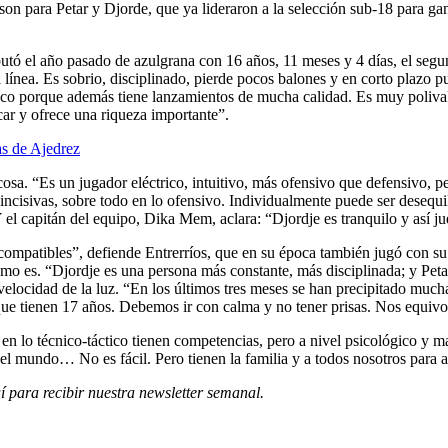
 son para Petar y Djorde, que ya lideraron a la selección sub-18 para g
utó el año pasado de azulgrana con 16 años, 11 meses y 4 días, el segun
línea. Es sobrio, disciplinado, pierde pocos balones y en corto plazo pu
co porque además tiene lanzamientos de mucha calidad. Es muy polival
ar y ofrece una riqueza importante”.
as de Ajedrez
cosa. “Es un jugador eléctrico, intuitivo, más ofensivo que defensivo, p
incisivas, sobre todo en lo ofensivo. Individualmente puede ser desequi
el capitán del equipo, Dika Mem, aclara: “Djordje es tranquilo y así ju
compatibles”, defiende Entrerríos, que en su época también jugó con s
o es. “Djordje es una persona más constante, más disciplinada; y Petar
elocidad de la luz. “En los últimos tres meses se han precipitado mucha
 que tienen 17 años. Debemos ir con calma y no tener prisas. Nos equiv
n lo técnico-táctico tienen competencias, pero a nivel psicológico y m
o el mundo… No es fácil. Pero tienen la familia y a todos nosotros para
í para recibir
nuestra newsletter semanal
.