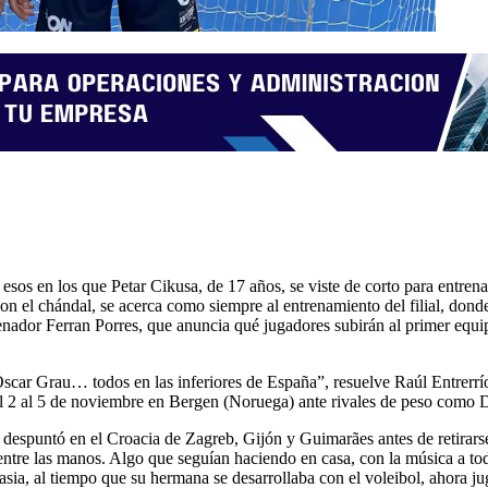
esos en los que Petar Cikusa, de 17 años, se viste de corto para entren
 el chándal, se acerca como siempre al entrenamiento del filial, donde
enador Ferran Porres, que anuncia qué jugadores subirán al primer equi
r Grau… todos en las inferiores de España”, resuelve Raúl Entrerríos, 
el 2 al 5 de noviembre en Bergen (Noruega) ante rivales de peso como 
despuntó en el Croacia de Zagreb, Gijón y Guimarães antes de retirarse
a entre las manos. Algo que seguían haciendo en casa, con la música a to
sia, al tiempo que su hermana se desarrollaba con el voleibol, ahora ju