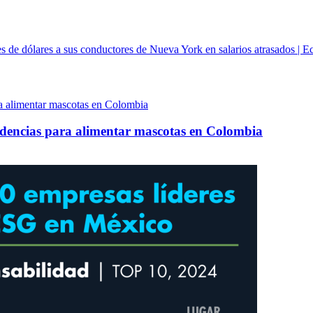
s de dólares a sus conductores de Nueva York en salarios atrasados | 
ndencias para alimentar mascotas en Colombia