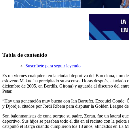
Tabla de contenido
Suscríbete para seguir leyendo
Es un viernes cualquiera en la ciudad deportiva del Barcelona, uno de 
esloveno Makuc ha precipitado su ascenso. Horas después, ataviado con
diciembre de 2005, en Bordils, Girona) y aguarda al discurso del entr
Petar.
“Hay una generación muy buena con Ian Barrufet, Ezequiel Conde, Ósca
y Djordje, citados por Jordi Ribera para disputar la Golden League d
Son balonmanistas de cuna porque su padre, Zoran, fue un lateral que 
deportivo. Sus hijos se pasaban todo el día en el recinto con la pelot
catapultó el Barça cuando cumplieron los 13 años, afincados en La Ma