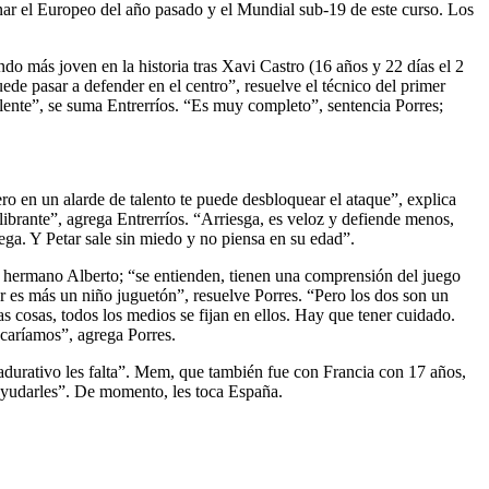
anar el Europeo del año pasado y el Mundial sub-19 de este curso. Los
do más joven en la historia tras Xavi Castro (16 años y 22 días el 2
ede pasar a defender en el centro”, resuelve el técnico del primer
ente”, se suma Entrerríos. “Es muy completo”, sentencia Porres;
ero en un alarde de talento te puede desbloquear el ataque”, explica
librante”, agrega Entrerríos. “Arriesga, es veloz y defiende menos,
ega. Y Petar sale sin miedo y no piensa en su edad”.
u hermano Alberto; “se entienden, tienen una comprensión del juego
 es más un niño juguetón”, resuelve Porres. “Pero los dos son un
s cosas, todos los medios se fijan en ellos. Hay que tener cuidado.
ocaríamos”, agrega Porres.
adurativo les falta”. Mem, que también fue con Francia con 17 años,
 ayudarles”. De momento, les toca España.