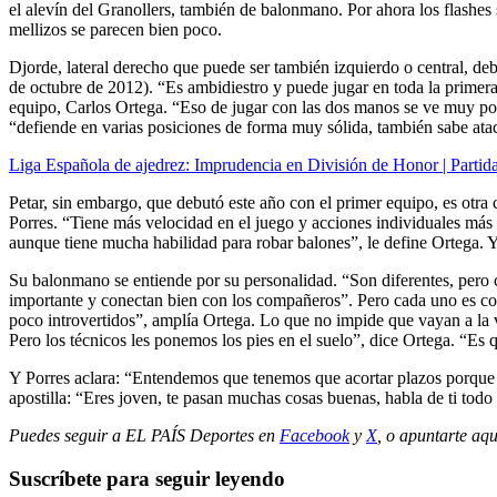
el alevín del Granollers, también de balonmano. Por ahora los flashes
mellizos se parecen bien poco.
Djorde, lateral derecho que puede ser también izquierdo o central, deb
de octubre de 2012). “Es ambidiestro y puede jugar en toda la primera 
equipo, Carlos Ortega. “Eso de jugar con las dos manos se ve muy po
“defiende en varias posiciones de forma muy sólida, también sabe atac
Liga Española de ajedrez: Imprudencia en División de Honor | Partid
Petar, sin embargo, que debutó este año con el primer equipo, es otra 
Porres. “Tiene más velocidad en el juego y acciones individuales más 
aunque tiene mucha habilidad para robar balones”, le define Ortega. Y 
Su balonmano se entiende por su personalidad. “Son diferentes, pero 
importante y conectan bien con los compañeros”. Pero cada uno es com
poco introvertidos”, amplía Ortega. Lo que no impide que vayan a la v
Pero los técnicos les ponemos los pies en el suelo”, dice Ortega. “Es
Y Porres aclara: “Entendemos que tenemos que acortar plazos porque e
apostilla: “Eres joven, te pasan muchas cosas buenas, habla de ti tod
Puedes seguir a EL PAÍS Deportes en
Facebook
y
X
, o apuntarte aqu
Suscríbete para seguir leyendo