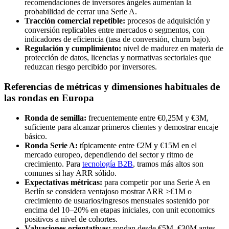
recomendaciones de inversores ángeles aumentan la
probabilidad de cerrar una Serie A.
Tracción comercial repetible:
procesos de adquisición y
conversión replicables entre mercados o segmentos, con
indicadores de eficiencia (tasa de conversión, churn bajo).
Regulación y cumplimiento:
nivel de madurez en materia de
protección de datos, licencias y normativas sectoriales que
reduzcan riesgo percibido por inversores.
Referencias de métricas y dimensiones habituales de
las rondas en Europa
Ronda de semilla:
frecuentemente entre €0,25M y €3M,
suficiente para alcanzar primeros clientes y demostrar encaje
básico.
Ronda Serie A:
típicamente entre €2M y €15M en el
mercado europeo, dependiendo del sector y ritmo de
crecimiento. Para
tecnología B2B
, tramos más altos son
comunes si hay ARR sólido.
Expectativas métricas:
para competir por una Serie A en
Berlín se considera ventajoso mostrar ARR ≥€1M o
crecimiento de usuarios/ingresos mensuales sostenido por
encima del 10–20% en etapas iniciales, con unit economics
positivos a nivel de cohortes.
Valuaciones orientativas:
rondan desde €5M–€30M antes