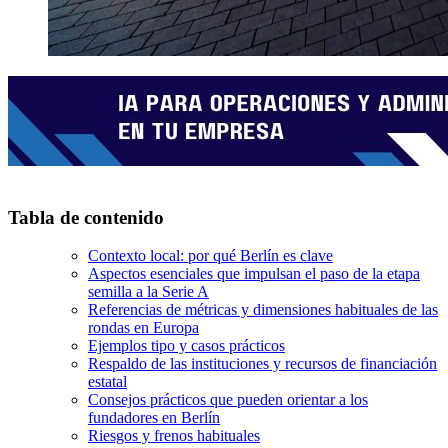
Tabla de contenido
Contexto local: por qué Berlín es clave
Aspectos esenciales que impulsan el paso de la etapa
semilla a la Serie A
Referencias de métricas y dimensiones habituales de las
rondas en Europa
Ejemplos tipo y casos prácticos
Respaldo de las instituciones y recursos de financiación
estatal
Consejos prácticos que pueden orientar a los
fundadores en Berlín
Riesgos y frenos habituales