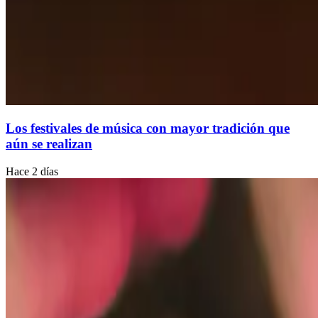
Los festivales de música con mayor tradición que
aún se realizan
Hace 2 días