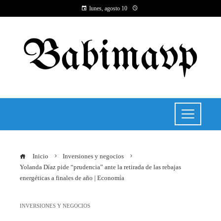
lunes, agosto 10
Inicio
Inversiones y negocios
Yolanda Díaz pide “prudencia” ante la retirada de las rebajas
energéticas a finales de año | Economía
INVERSIONES Y NEGOCIOS