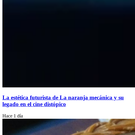
La estética futurista de La naranja mecánica y su
legado en el cine distópico
Hace 1 día