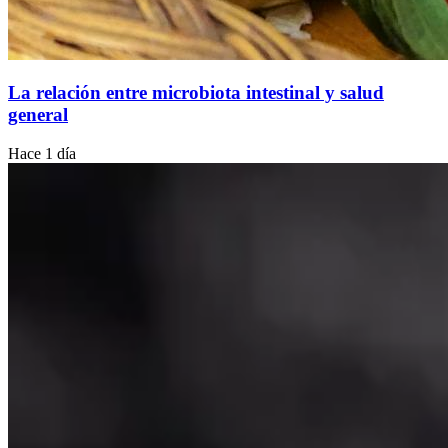
La relación entre microbiota intestinal y salud
general
Hace 1 día