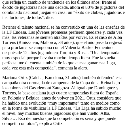
que refleja un cambio de tendencia en los últimos años: frente al
éxodo de jugadoras hace una década, ahora el 80% de jugadoras del
combinado nacional juegan en casa: un “éxito de clubes, jugadoras e
instituciones, de todos”, dice.
Retener el talento nacional se ha convertido en una de las enseñas de
la LF Endesa. Las jóvenes promesas prefieren quedarse y, cada vez
más, las veteranas se sienten atraídas por volver. Es el caso de Alba
Torrens (Binissalem, Mallorca, 34 años), que el año pasado regresó
para proclamarse campeona con el Valencia Basket Femenino
después de 12 años jugando en Turquía y Rusia. “Una temporada
muy especial porque llevaba mucho tiempo fuera. Fue la vuelta
perfecta, me di cuenta también de lo que cuesta ganar esta Liga,
cada vez está más competida”, comenta la alero.
Mariona Ortiz (Calella, Barcelona, 31 años) también defenderá esta
campaña otra corona, la de campeona de la Copa de la Reina bajo
los colores del Casademont Zaragoza. Al igual que Domínguez y
Torrens, la base catalana jugó cuatro temporadas fuera de España,
en Polonia y Bélgica, antes de volver en 2021. Ortiz considera que
ha habido una evolución “muy importante” tanto en medios como
en la forma de visibilizar la LF Endesa. “La Liga ha subido mucho
el nivel, hay muchas buenas jugadoras que han vuelto: Alba,
Silvia… Eso demuestra que la competición es seria y que puede
competir con otras”, explica Ortiz.