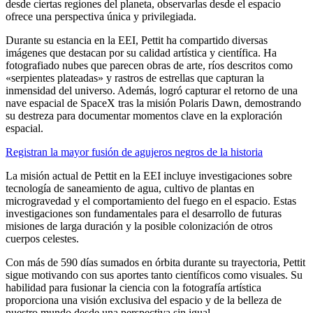
desde ciertas regiones del planeta, observarlas desde el espacio
ofrece una perspectiva única y privilegiada.​
Durante su estancia en la EEI, Pettit ha compartido diversas
imágenes que destacan por su calidad artística y científica. Ha
fotografiado nubes que parecen obras de arte, ríos descritos como
«serpientes plateadas» y rastros de estrellas que capturan la
inmensidad del universo. Además, logró capturar el retorno de una
nave espacial de SpaceX tras la misión Polaris Dawn, demostrando
su destreza para documentar momentos clave en la exploración
espacial.​
Registran la mayor fusión de agujeros negros de la historia
La misión actual de Pettit en la EEI incluye investigaciones sobre
tecnología de saneamiento de agua, cultivo de plantas en
microgravedad y el comportamiento del fuego en el espacio. Estas
investigaciones son fundamentales para el desarrollo de futuras
misiones de larga duración y la posible colonización de otros
cuerpos celestes.​
Con más de 590 días sumados en órbita durante su trayectoria, Pettit
sigue motivando con sus aportes tanto científicos como visuales. Su
habilidad para fusionar la ciencia con la fotografía artística
proporciona una visión exclusiva del espacio y de la belleza de
nuestro mundo desde una perspectiva sin igual.