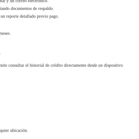
nal y un correo electrónico.
nviando documentos de respaldo.
o un reporte detallado previo pago.
 meses.
l
ite consultar el historial de crédito directamente desde un dispositivo
lquier ubicación.