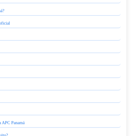
má?
oficial
 la APC Panamá
uito?