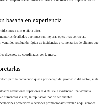
nsa sin respaldo de auditorías externas ni de métricas comprobables de
ón basada en experiencia
tenidas mes a mes o año a año).
entarios detallados que muestran mejoras operativas concretas.
n vendido; resolución rápida de incidencias y comentarios de clientes que
les diversos, no coordinados por la marca.
pretarlas
fico pero la conversión queda por debajo del promedio del sector, suele
alcanza retenciones superiores al 40% suele evidenciar una vivencia
ibir numerosas visitas, la reputación podría ser endeble.
ncelaciones posteriores a acciones promocionales revelan adquisiciones