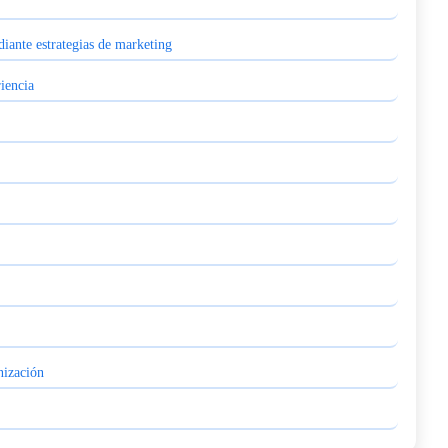
iante estrategias de marketing
iencia
nización