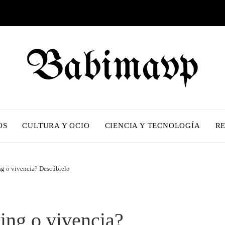
OS
CULTURA Y OCIO
CIENCIA Y TECNOLOGÍA
R
ng o vivencia? Descúbrelo
ing o vivencia?