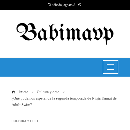
sábado, agosto 8
Inicio
Cultura y ocio
¿Qué podemos esperar de la segunda temporada de Ninja Kamui de
Adult Swim?
CULTURA Y OCIO