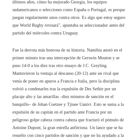
últimos años, cómo ha mejorado Georgia, los equipos
sudamericanos o selecciones como España o Portugal, es porque
juegan regularmente unos contra otros. Es algo que estoy seguro
que World Rugby revisará”, apuntaba su seleccionador antes del
partido del miércoles contra Uruguay.
Fue la derrota más honrosa de su historia. Namibia anotó en el
primer minuto tras una intercepción de Gerswin Mouton y se
puso 14-0 a los diez tras otro ensayo de J.C. Greyling.
Mantuvieron la ventaja al descanso (20-12) ante un rival que
venía de poner en apuros a Francia e Italia, pero la disciplina
volvió a condenarles tras la expulsión de Des Sethie por un
placaje alto y las amarillas –diez minutos de sanción en el
banquillo– de Johan Coetzee y Tjiuee Uanivi. Esto se suma a la
expulsión de su capitán en el partido ante Francia por un
peligroso golpe cabeza contra cabeza que fracturó el pómulo de
Antoine Dupont, la gran estrella anfitriona. Un lance que se ha
resuelto con cinco partidos de sanción y que no ha ayudado a la