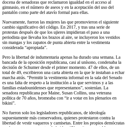
docena de senadoras que reclamaron igualdad en el acceso al
gimnasio, en el número de aseos y en la aceptación del uso del
pantalón como parte del atavío formal para ellas.
Nuevamente, fueron las mujeres las que promovieron el siguiente
cambio significativo del código. En 2017, y tras una serie de
protestas después de que los ujieres impidieran el paso a una
periodista que llevaba los brazos al aire, se incluyeron los vestidos
sin mangas y los zapatos de punta abierta entre la vestimenta
considerada “apropiada”.
Pero la libertad de indumentaria apenas ha durado una semana. La
bancada de la oposición republicana, casi al unísono, condenaba la
decisión de Schumer desde el primer momento. 47 de ellos, de un
total de 49, escribieron una carta abierta en la que le instaban a echar
marcha atrás. “Permitir la vestimenta informal en la sala del Senado
es una falta de respeto a la institución a la que servimos y a las
familias estadounidenses que representamos”, sostenían. La
senadora republicana por Maine, Susan Collins, una veterana
política de 70 años, bromeaba con “ir a votar en los plenarios en
bikini”.
No fueron solo los legisladores republicanos, de ideología
supuestamente más conservadora, quienes protestaron contra la
libertad de vestir vaqueros y camisetas. Entre los propios demócratas