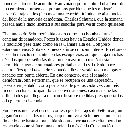
ponerles a todos de acuerdo. Han votado por unanimidad a favor de
una enmienda presentada por ambos partidos que les obligará a
vestir de traje en los plenarios: una reacción fulminante al anuncio
del líder de la mayoría demócrata, Charles Schumer, que la semana
pasada había dado libertad a sus señorías para vestir como quisiesen.
El anuncio de Schumer había caído como una bomba entre el
centenar de senadores. Pocos lugares hay en Estados Unidos donde
la tradición pese tanto como en la Cámara alta del Congreso
estadounidense. Sobre sus mesas aún se colocan tinteros. En el suelo
de su hemiciclo se mantienen las escupideras, aunque haga muchas
décadas que sus señorías dejaran de mascar tabaco. No está
permitido el uso de ordenadores portátiles en la sala. Solo hace
cuatro años que las senadoras pueden llevar vestidos sin mangas o
zapatos con punta abierta. En este contexto, que el senador
demócrata John Fetterman, que se recupera de una depresión,
paseara en pantalón corto por la sala de plenos cada vez con más
frecuencia había acaparado las conversaciones, casi más que las
dificultades para llegar a un acuerdo sobre medidas presupuestarias
o la guerra en Ucrania.
Fue precisamente el desdén confeso por los trajes de Fetterman, un
gigantón de casi dos metros, lo que motivó a Schumer a anunciar el
fin de lo que hasta ahora había sido una norma no escrita, pero tan
respetada como si fuera una enmienda más de la Constitución