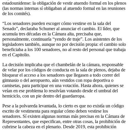
estadounidense: la obligación de vestir atuendo formal en los plenos
(las normas internas sí obligaban al atuendo formal en las reuniones
de los comités).
“Los senadores pueden escoger cómo vestirse en la sala del
Senado”, declaraba Schumer al anunciar el cambio. El líder, que
acumula tres décadas en la Cámara alta, precisaba que,
personalmente, continuaría “yendo de traje”. Los asistentes de los
legisladores también, aunque no por decisión propia: el cambio solo
beneficiaba a los 100 senadores, no al resto del personal que trabaja
en el Capitolio.
La decisión implicaba que el chambelán de la cámara, responsable
de velar por los códigos de conducta en la sala de plenos, dejaba de
bloquear el acceso a los senadores que llegasen a todo correr del
gimnasio o del aeropuerto, aún vestidos con ropa deportiva o
camisetas, para participar en una votación. Hasta ahora, quienes se
veían en ese problema lo resolvían votando desde el umbral del
hemiciclo, con un pie dentro del guardarropa.
Pese a la polvareda levantada, lo cierto es que no existía un código
escrito de vestimenta para regular cómo deben vestirse los
senadores. Sí existen algunas normas más precisas en la Cámara de
Representantes, que especifican, entre otras cosas, la prohibición de
cubrirse la cabeza en el plenario. Desde 2019, esta prohibición