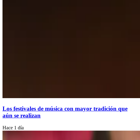
Los festivales de música con mayor tradición que
aún se realizan
Hace 1 día