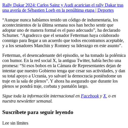
Rally Dakar 2024: Carlos Sainz y Audi acarician el rally Dakar tras
una avería de Sébastien Loeb en la penúltima etapa | Deportes
“Aunque nunca habíamos tenido un código de indumentaria, los
acontecimientos de la última semana nos han hecho sentir que
adoptar uno de manera formal es el paso adecuado”, ha declarado
Schumer. “Agradezco que el senador Fetterman haya colaborado
conmigo para llegar a un acuerdo que todos encontramos aceptable,
y a los senadores Manchin y Romney su liderazgo en este asunto”.
Fetterman, el desencadenante del episodio, se ha tomado la polémica
con humor. En la red social X, la antigua Twitter, había hecho una
promesa: “Si esos bobos en la Cámara de Representantes dejan de
intentar que nuestro Gobierno tenga que cesar sus actividades, y dan
su total apoyo a Ucrania, yo salvaré la democracia poniéndome un
traje en la sala de plenos”. Y ahora ha asegurado que durante los
plenos se pondrá traje, corbata y pantalón largo.
Sigue toda la información internacional en
Facebook
y
X
, o en
nuestra newsletter semanal
.
Suscríbete para seguir leyendo
Lee sin límites