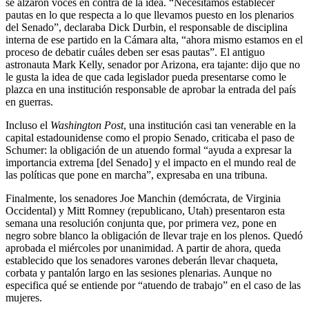
se alzaron voces en contra de la idea. “Necesitamos establecer
pautas en lo que respecta a lo que llevamos puesto en los plenarios
del Senado”, declaraba Dick Durbin, el responsable de disciplina
interna de ese partido en la Cámara alta, “ahora mismo estamos en el
proceso de debatir cuáles deben ser esas pautas”. El antiguo
astronauta Mark Kelly, senador por Arizona, era tajante: dijo que no
le gusta la idea de que cada legislador pueda presentarse como le
plazca en una institución responsable de aprobar la entrada del país
en guerras.
Incluso el
Washington Post
, una institución casi tan venerable en la
capital estadounidense como el propio Senado, criticaba el paso de
Schumer: la obligación de un atuendo formal “ayuda a expresar la
importancia extrema [del Senado] y el impacto en el mundo real de
las políticas que pone en marcha”, expresaba en una tribuna.
Finalmente, los senadores Joe Manchin (demócrata, de Virginia
Occidental) y Mitt Romney (republicano, Utah) presentaron esta
semana una resolución conjunta que, por primera vez, pone en
negro sobre blanco la obligación de llevar traje en los plenos. Quedó
aprobada el miércoles por unanimidad. A partir de ahora, queda
establecido que los senadores varones deberán llevar chaqueta,
corbata y pantalón largo en las sesiones plenarias. Aunque no
especifica qué se entiende por “atuendo de trabajo” en el caso de las
mujeres.