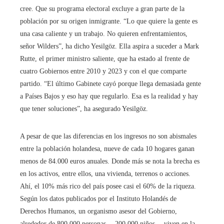
cree. Que su programa electoral excluye a gran parte de la
población por su origen inmigrante. “Lo que quiere la gente es
una casa caliente y un trabajo. No quieren enfrentamientos,
señor Wilders”, ha dicho Yesilgöz. Ella aspira a suceder a Mark
Rutte, el primer ministro saliente, que ha estado al frente de
cuatro Gobiernos entre 2010 y 2023 y con el que comparte
partido. “El último Gabinete cayó porque llega demasiada gente
a Países Bajos y eso hay que regularlo. Esa es la realidad y hay
que tener soluciones”, ha asegurado Yesilgöz.
A pesar de que las diferencias en los ingresos no son abismales
entre la población holandesa, nueve de cada 10 hogares ganan
menos de 84.000 euros anuales. Donde más se nota la brecha es
en los activos, entre ellos, una vivienda, terrenos o acciones.
Ahí, el 10% más rico del país posee casi el 60% de la riqueza.
Según los datos publicados por el Instituto Holandés de
Derechos Humanos, un organismo asesor del Gobierno,
alrededor de 800.000 personas —200.000 niños— viven en la