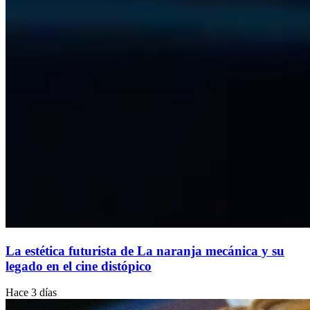
La estética futurista de La naranja mecánica y su
legado en el cine distópico
Hace 3 días