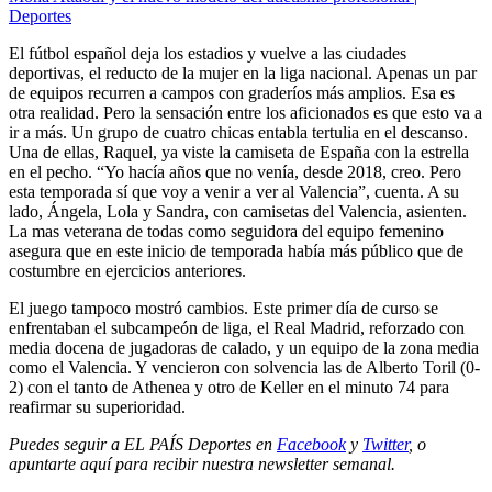
Deportes
El fútbol español deja los estadios y vuelve a las ciudades
deportivas, el reducto de la mujer en la liga nacional. Apenas un par
de equipos recurren a campos con graderíos más amplios. Esa es
otra realidad. Pero la sensación entre los aficionados es que esto va a
ir a más. Un grupo de cuatro chicas entabla tertulia en el descanso.
Una de ellas, Raquel, ya viste la camiseta de España con la estrella
en el pecho. “Yo hacía años que no venía, desde 2018, creo. Pero
esta temporada sí que voy a venir a ver al Valencia”, cuenta. A su
lado, Ángela, Lola y Sandra, con camisetas del Valencia, asienten.
La mas veterana de todas como seguidora del equipo femenino
asegura que en este inicio de temporada había más público que de
costumbre en ejercicios anteriores.
El juego tampoco mostró cambios. Este primer día de curso se
enfrentaban el subcampeón de liga, el Real Madrid, reforzado con
media docena de jugadoras de calado, y un equipo de la zona media
como el Valencia. Y vencieron con solvencia las de Alberto Toril (0-
2) con el tanto de Athenea y otro de Keller en el minuto 74 para
reafirmar su superioridad.
Puedes seguir a EL PAÍS Deportes en
Facebook
y
Twitter
, o
apuntarte aquí para recibir
nuestra newsletter semanal
.