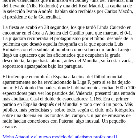
las tres valencianas que triunfaron en Sídney -una del Valencia, una
del Levante (Alba Redondo) y una del Real Madrid, la capitana de
la selección Ivana Andrés- habían sido recibidas por Carlos Mazón,
el presidente de la Generalitat.
La fiesta se acabó en 38 segundos, los que tardó Linda Caicedo en
encontrar en el área a Athenea del Castillo para que marcara el 0-1.
La jugadora recuperaba el protagonismo por el fútbol después de la
polémica que desató aquella fotografía en la que aparecía Luis
Rubiales con ella subida al hombro como si fuera un fardo. Luego
llegó un aguacero que los aficionados que ocupaban la grada
descubierta, la que hasta ahora, antes del Mundial, solía estar vacía,
soportaron agazapados bajo los paraguas.
El trofeo que encumbró a España a la cima del fútbol mundial
aparentemente no ha revolucionado la Liga F, pero sí se ha dejado
notar. El Antonio Puchades, donde habitualmente acudían 600 o 700
espectadores para ver los partidos del Valencia, presentó una entrada
más abultada. Casi el doble de espectadores: 1.166. Era el primer
partido en España después del Mundial y todo creció un poco. Más
público, más periodistas y, sobre todo, según el club, más fotógrafos,
sobre una docena en los fondos del campo. Un par de emisoras de
radio hacían conexiones con Paterna, algo inusual. Un pequeño
avance.
Moha Attaoui y el nuevo modelo del atletismo profesional |