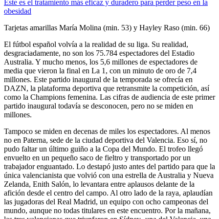
Este es el tratamiento más eficaz y duradero para perder peso en la
obesidad
Tarjetas amarillas
María Molina (min. 53) y Hayley Raso (min. 66)
El fútbol español volvía a la realidad de su liga. Su realidad,
desgraciadamente, no son los 75.784 espectadores del Estadio
Australia. Y mucho menos, los 5,6 millones de espectadores de
media que vieron la final en La 1, con un minuto de oro de 7,4
millones. Este partido inaugural de la temporada se ofrecía en
DAZN, la plataforma deportiva que retransmite la competición, así
como la Champions femenina. Las cifras de audiencia de este primer
partido inaugural todavía se desconocen, pero no se miden en
millones.
Tampoco se miden en decenas de miles los espectadores. Al menos
no en Paterna, sede de la ciudad deportiva del Valencia. Eso sí, no
pudo faltar un último guiño a la Copa del Mundo. El trofeo llegó
envuelto en un pequeño saco de fieltro y transportado por un
trabajador enguantado. Lo destapó justo antes del partido para que la
única valencianista que volvió con una estrella de Australia y Nueva
Zelanda, Enith Salón, lo levantara entre aplausos delante de la
afición desde el centro del campo. Al otro lado de la raya, aplaudían
las jugadoras del Real Madrid, un equipo con ocho campeonas del
mundo, aunque no todas titulares en este encuentro. Por la mañana,