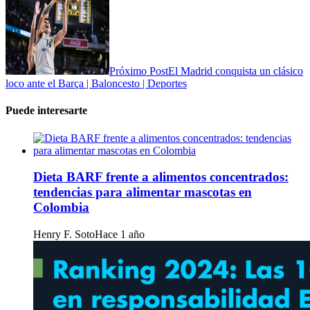
Próximo Post
El Madrid conquista un clásico
loco ante el Barça | Baloncesto | Deportes
Puede interesarte
Dieta BARF frente a alimentos concentrados:
tendencias para alimentar mascotas en
Colombia
Henry F. Soto
Hace 1 año