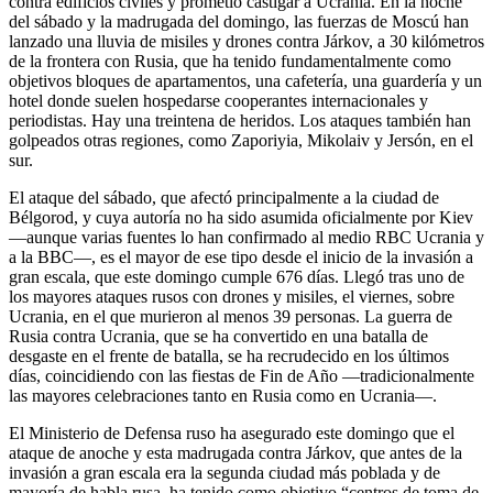
contra edificios civiles y prometió castigar a Ucrania. En la noche
del sábado y la madrugada del domingo, las fuerzas de Moscú han
lanzado una lluvia de misiles y drones contra Járkov, a 30 kilómetros
de la frontera con Rusia, que ha tenido fundamentalmente como
objetivos bloques de apartamentos, una cafetería, una guardería y un
hotel donde suelen hospedarse cooperantes internacionales y
periodistas. Hay una treintena de heridos. Los ataques también han
golpeados otras regiones, como Zaporiyia, Mikolaiv y Jersón, en el
sur.
El ataque del sábado, que afectó principalmente a la ciudad de
Bélgorod, y cuya autoría no ha sido asumida oficialmente por Kiev
—aunque varias fuentes lo han confirmado al medio RBC Ucrania y
a la BBC—, es el mayor de ese tipo desde el inicio de la invasión a
gran escala, que este domingo cumple 676 días. Llegó tras uno de
los mayores ataques rusos con drones y misiles, el viernes, sobre
Ucrania, en el que murieron al menos 39 personas. La guerra de
Rusia contra Ucrania, que se ha convertido en una batalla de
desgaste en el frente de batalla, se ha recrudecido en los últimos
días, coincidiendo con las fiestas de Fin de Año —tradicionalmente
las mayores celebraciones tanto en Rusia como en Ucrania—.
El Ministerio de Defensa ruso ha asegurado este domingo que el
ataque de anoche y esta madrugada contra Járkov, que antes de la
invasión a gran escala era la segunda ciudad más poblada y de
mayoría de habla rusa, ha tenido como objetivo “centros de toma de