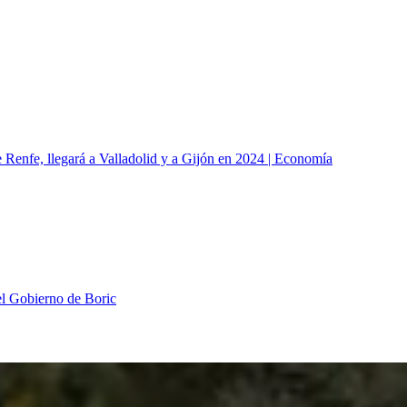
e Renfe, llegará a Valladolid y a Gijón en 2024 | Economía
 el Gobierno de Boric