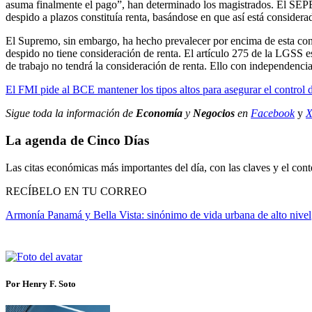
asuma finalmente el pago”, han determinado los magistrados. El SEPE
despido a plazos constituía renta, basándose en que así está considerad
El Supremo, sin embargo, ha hecho prevalecer por encima de esta con
despido no tiene consideración de renta. El artículo 275 de la LGSS e
de trabajo no tendrá la consideración de renta. Ello con independenci
El FMI pide al BCE mantener los tipos altos para asegurar el control 
Sigue toda la información de
Economía
y
Negocios
en
Facebook
y
La agenda de Cinco Días
Las citas económicas más importantes del día, con las claves y el cont
RECÍBELO EN TU CORREO
Armonía Panamá y Bella Vista: sinónimo de vida urbana de alto nivel
Por Henry F. Soto