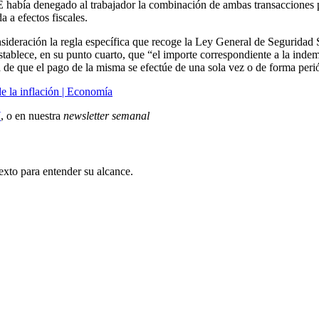
 había denegado al trabajador la combinación de ambas transacciones p
a a efectos fiscales.
sideración la regla específica que recoge la Ley General de Seguridad
stablece, en su punto cuarto, que “el importe correspondiente a la indem
a de que el pago de la misma se efectúe de una sola vez o de forma peri
de la inflación | Economía
X
, o en nuestra
newsletter semanal
exto para entender su alcance.