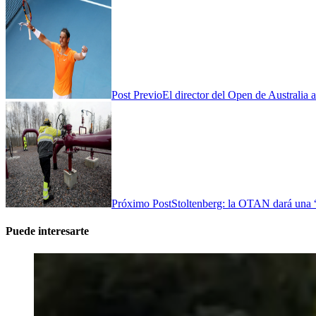
Post Previo
El director del Open de Australia 
Próximo Post
Stoltenberg: la OTAN dará una “r
Puede interesarte