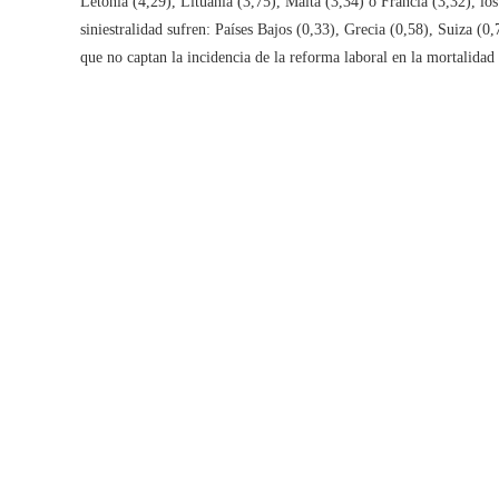
Letonia (4,29), Lituania (3,75), Malta (3,34) o Francia (3,32), lo
siniestralidad sufren: Países Bajos (0,33), Grecia (0,58), Suiza (0
que no captan la incidencia de la reforma laboral en la mortalidad