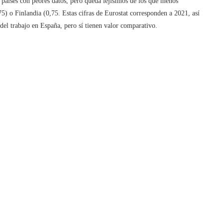
s países con peores datos, pero queda lejísimos de los que menos
,75) o Finlandia (0,75. Estas cifras de Eurostat corresponden a 2021, así
 del trabajo en España, pero sí tienen valor comparativo.