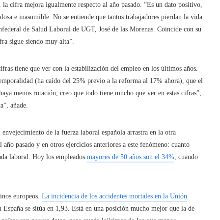
e, la cifra mejora igualmente respecto al año pasado. “Es un dato positivo,
losa e inasumible. No se entiende que tantos trabajadores pierdan la vida
onfederal de Salud Laboral de UGT, José de las Morenas. Coincide con su
ra sigue siendo muy alta”.
ras tiene que ver con la estabilización del empleo en los últimos años.
emporalidad (ha caído del 25% previo a la reforma al 17% ahora), que el
haya menos rotación, creo que todo tiene mucho que ver en estas cifras”,
a”, añade.
l envejecimiento de la fuerza laboral española arrastra en la otra
l año pasado y en otros ejercicios anteriores a este fenómeno: cuanto
ada laboral. Hoy los empleados
mayores de 50 años son el 34%
, cuando
cinos europeos.
La incidencia de los accidentes mortales en la Unión
n España se sitúa en 1,93. Está en una posición mucho mejor que la de