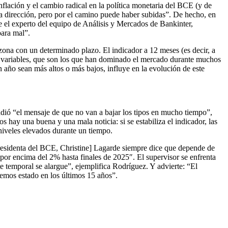
nflación y el cambio radical en la política monetaria del BCE (y de
na dirección, pero por el camino puede haber subidas”. De hecho, en
ce el experto del equipo de Análisis y Mercados de Bankinter,
para mal”.
rozona con un determinado plazo. El indicador a 12 meses (es decir, a
s variables, que son los que han dominado el mercado durante muchos
n año sean más altos o más bajos, influye en la evolución de este
ñadió “el mensaje de que no van a bajar los tipos en mucho tiempo”,
s hay una buena y una mala noticia: si se estabiliza el indicador, las
 niveles elevados durante un tiempo.
presidenta del BCE, Christine] Lagarde siempre dice que depende de
por encima del 2% hasta finales de 2025″. El supervisor se enfrenta
te temporal se alargue”, ejemplifica Rodríguez. Y advierte: “El
emos estado en los últimos 15 años”.