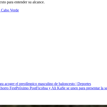
exto para entender su alcance.
e Cabo Verde
ara acoger el preolímpico masculino de baloncesto | Deportes
Próximo Post
Ficohsa y Ali Kafie se unen para presentar la 