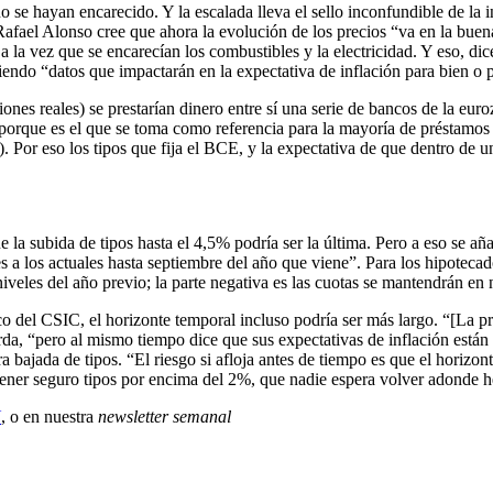
se hayan encarecido. Y la escalada lleva el sello inconfundible de la i
Rafael Alonso cree que ahora la evolución de los precios “va en la bue
 la vez que se encarecían los combustibles y la electricidad. Y eso, di
iendo “datos que impactarán en la expectativa de inflación para bien o 
ciones reales) se prestarían dinero entre sí una serie de bancos de la eu
l porque es el que se toma como referencia para la mayoría de préstamo
). Por eso los tipos que fija el BCE, y la expectativa de que dentro de u
e la subida de tipos hasta el 4,5% podría ser la última. Pero a eso se a
s a los actuales hasta septiembre del año que viene”. Para los hipotecado
niveles del año previo; la parte negativa es las cuotas se mantendrán en
o del CSIC, el horizonte temporal incluso podría ser más largo. “[La 
da, “pero al mismo tiempo dice que sus expectativas de inflación están 
bajada de tipos. “El riesgo si afloja antes de tiempo es que el horizon
ner seguro tipos por encima del 2%, que nadie espera volver adonde h
X
, o en nuestra
newsletter semanal