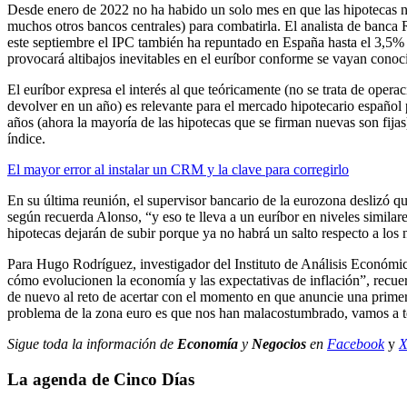
Desde enero de 2022 no ha habido un solo mes en que las hipotecas no 
muchos otros bancos centrales) para combatirla. El analista de banca 
este septiembre el IPC también ha repuntado en España hasta el 3,5% a
provocará altibajos inevitables en el euríbor conforme se vayan conoc
El euríbor expresa el interés al que teóricamente (no se trata de opera
devolver en un año) es relevante para el mercado hipotecario españo
años (ahora la mayoría de las hipotecas que se firman nuevas son fijas
índice.
El mayor error al instalar un CRM y la clave para corregirlo
En su última reunión, el supervisor bancario de la eurozona deslizó qu
según recuerda Alonso, “y eso te lleva a un euríbor en niveles similare
hipotecas dejarán de subir porque ya no habrá un salto respecto a los 
Para Hugo Rodríguez, investigador del Instituto de Análisis Económic
cómo evolucionen la economía y las expectativas de inflación”, recuer
de nuevo al reto de acertar con el momento en que anuncie una primera 
problema de la zona euro es que nos han malacostumbrado, vamos a te
Sigue toda la información de
Economía
y
Negocios
en
Facebook
y
La agenda de Cinco Días