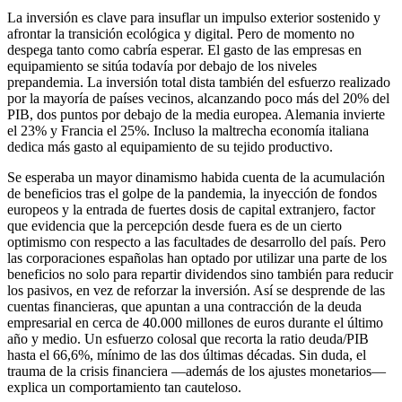
La inversión es clave para insuflar un impulso exterior sostenido y
afrontar la transición ecológica y digital. Pero de momento no
despega tanto como cabría esperar. El gasto de las empresas en
equipamiento se sitúa todavía por debajo de los niveles
prepandemia. La inversión total dista también del esfuerzo realizado
por la mayoría de países vecinos, alcanzando poco más del 20% del
PIB, dos puntos por debajo de la media europea. Alemania invierte
el 23% y Francia el 25%. Incluso la maltrecha economía italiana
dedica más gasto al equipamiento de su tejido productivo.
Se esperaba un mayor dinamismo habida cuenta de la acumulación
de beneficios tras el golpe de la pandemia, la inyección de fondos
europeos y la entrada de fuertes dosis de capital extranjero, factor
que evidencia que la percepción desde fuera es de un cierto
optimismo con respecto a las facultades de desarrollo del país. Pero
las corporaciones españolas han optado por utilizar una parte de los
beneficios no solo para repartir dividendos sino también para reducir
los pasivos, en vez de reforzar la inversión. Así se desprende de las
cuentas financieras, que apuntan a una contracción de la deuda
empresarial en cerca de 40.000 millones de euros durante el último
año y medio. Un esfuerzo colosal que recorta la ratio deuda/PIB
hasta el 66,6%, mínimo de las dos últimas décadas. Sin duda, el
trauma de la crisis financiera —además de los ajustes monetarios—
explica un comportamiento tan cauteloso.