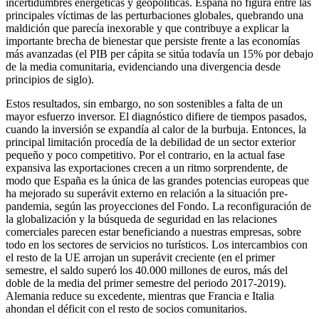
incertidumbres energéticas y geopolíticas. España no figura entre las
principales víctimas de las perturbaciones globales, quebrando una
maldición que parecía inexorable y que contribuye a explicar la
importante brecha de bienestar que persiste frente a las economías
más avanzadas (el PIB per cápita se sitúa todavía un 15% por debajo
de la media comunitaria, evidenciando una divergencia desde
principios de siglo).
Estos resultados, sin embargo, no son sostenibles a falta de un
mayor esfuerzo inversor. El diagnóstico difiere de tiempos pasados,
cuando la inversión se expandía al calor de la burbuja. Entonces, la
principal limitación procedía de la debilidad de un sector exterior
pequeño y poco competitivo. Por el contrario, en la actual fase
expansiva las exportaciones crecen a un ritmo sorprendente, de
modo que España es la única de las grandes potencias europeas que
ha mejorado su superávit externo en relación a la situación pre-
pandemia, según las proyecciones del Fondo. La reconfiguración de
la globalización y la búsqueda de seguridad en las relaciones
comerciales parecen estar beneficiando a nuestras empresas, sobre
todo en los sectores de servicios no turísticos. Los intercambios con
el resto de la UE arrojan un superávit creciente (en el primer
semestre, el saldo superó los 40.000 millones de euros, más del
doble de la media del primer semestre del periodo 2017-2019).
Alemania reduce su excedente, mientras que Francia e Italia
ahondan el déficit con el resto de socios comunitarios.