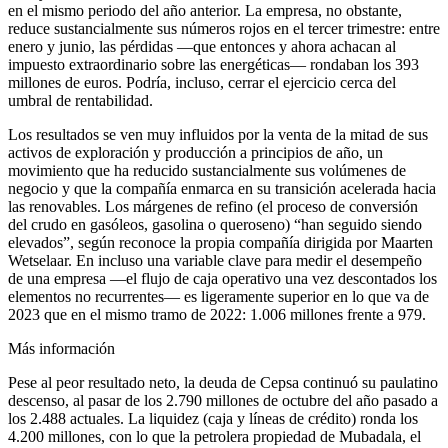
en el mismo periodo del año anterior. La empresa, no obstante,
reduce sustancialmente sus números rojos en el tercer trimestre: entre
enero y junio, las pérdidas —que entonces y ahora achacan al
impuesto extraordinario sobre las energéticas— rondaban los 393
millones de euros. Podría, incluso, cerrar el ejercicio cerca del
umbral de rentabilidad.
Los resultados se ven muy influidos por la venta de la mitad de sus
activos de exploración y producción a principios de año, un
movimiento que ha reducido sustancialmente sus volúmenes de
negocio y que la compañía enmarca en su transición acelerada hacia
las renovables. Los márgenes de refino (el proceso de conversión
del crudo en gasóleos, gasolina o queroseno) “han seguido siendo
elevados”, según reconoce la propia compañía dirigida por Maarten
Wetselaar. En incluso una variable clave para medir el desempeño
de una empresa —el flujo de caja operativo una vez descontados los
elementos no recurrentes— es ligeramente superior en lo que va de
2023 que en el mismo tramo de 2022: 1.006 millones frente a 979.
Más información
Pese al peor resultado neto, la deuda de Cepsa continuó su paulatino
descenso, al pasar de los 2.790 millones de octubre del año pasado a
los 2.488 actuales. La liquidez (caja y líneas de crédito) ronda los
4.200 millones, con lo que la petrolera propiedad de Mubadala, el