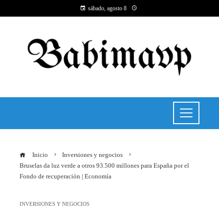
sábado, agosto 8
Inicio
Inversiones y negocios
Bruselas da luz verde a otros 93.500 millones para España por el
Fondo de recuperación | Economía
INVERSIONES Y NEGOCIOS