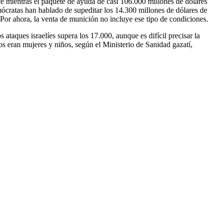
uce mientras el paquete de ayuda de casi 106.000 millones de dólares
mócratas han hablado de supeditar los 14.300 millones de dólares de
Por ahora, la venta de munición no incluye ese tipo de condiciones.
s ataques israelíes supera los 17.000, aunque es difícil precisar la
os eran mujeres y niños, según el Ministerio de Sanidad gazatí,