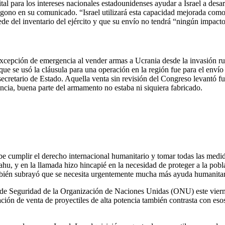
tal para los intereses nacionales estadounidenses ayudar a Israel a desa
ágono en su comunicado. “Israel utilizará esta capacidad mejorada como 
de del inventario del ejército y que su envío no tendrá “ningún impact
xcepción de emergencia al vender armas a Ucrania desde la invasión ru
ue se usó la cláusula para una operación en la región fue para el enví
tario de Estado. Aquella venta sin revisión del Congreso levantó fuert
ncia, buena parte del armamento no estaba ni siquiera fabricado.
 cumplir el derecho internacional humanitario y tomar todas las medida
ahu, y en la llamada hizo hincapié en la necesidad de proteger a la pobl
mbién subrayó que se necesita urgentemente mucha más ayuda humanitari
e Seguridad de la Organización de Naciones Unidas (ONU) este viernes
ción de venta de proyectiles de alta potencia también contrasta con eso