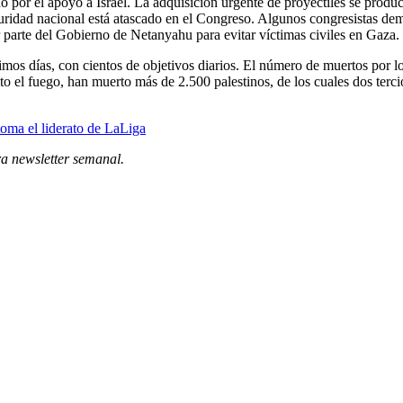
do por el apoyo a Israel. La adquisición urgente de proyectiles se prod
guridad nacional está atascado en el Congreso. Algunos congresistas de
 parte del Gobierno de Netanyahu para evitar víctimas civiles en Gaza. 
ltimos días, con cientos de objetivos diarios. El número de muertos por lo
o el fuego, han muerto más de 2.500 palestinos, de los cuales dos terci
toma el liderato de LaLiga
ra newsletter semanal
.