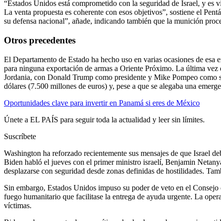
“Estados Unidos está comprometido con la seguridad de Israel, y es vi
La venta propuesta es coherente con esos objetivos”, sostiene el Pent
su defensa nacional”, añade, indicando también que la munición proce
Otros precedentes
El Departamento de Estado ha hecho uso en varias ocasiones de esa e
para ninguna exportación de armas a Oriente Próximo. La última vez q
Jordania, con Donald Trump como presidente y Mike Pompeo como secre
dólares (7.500 millones de euros) y, pese a que se alegaba una emerge
Oportunidades clave para invertir en Panamá si eres de México
Únete a EL PAÍS para seguir toda la actualidad y leer sin límites.
Suscríbete
Washington ha reforzado recientemente sus mensajes de que Israel debe
Biden habló el jueves con el primer ministro israelí, Benjamin Netany
desplazarse con seguridad desde zonas definidas de hostilidades. Ta
Sin embargo, Estados Unidos impuso su poder de veto en el Consejo d
fuego humanitario que facilitase la entrega de ayuda urgente. La opera
víctimas.