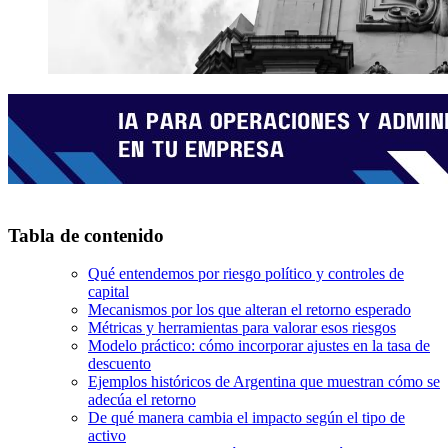
Tabla de contenido
Qué entendemos por riesgo político y controles de
capital
Mecanismos por los que alteran el retorno esperado
Métricas y herramientas para valorar esos riesgos
Modelo práctico: cómo incorporar ajustes en la tasa de
descuento
Ejemplos históricos de Argentina que muestran cómo se
adecúa el retorno
De qué manera cambia el impacto según el tipo de
activo