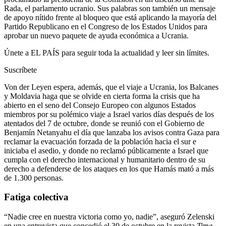
Rada, el parlamento ucranio. Sus palabras son también un mensaje
de apoyo nítido frente al bloqueo que está aplicando la mayoría del
Partido Republicano en el Congreso de los Estados Unidos para
aprobar un nuevo paquete de ayuda económica a Ucrania.
Únete a EL PAÍS para seguir toda la actualidad y leer sin límites.
Suscríbete
Von der Leyen espera, además, que el viaje a Ucrania, los Balcanes
y Moldavia haga que se olvide en cierta forma la crisis que ha
abierto en el seno del Consejo Europeo con algunos Estados
miembros por su polémico viaje a Israel varios días después de los
atentados del 7 de octubre, donde se reunió con el Gobierno de
Benjamín Netanyahu el día que lanzaba los avisos contra Gaza para
reclamar la evacuación forzada de la población hacia el sur e
iniciaba el asedio, y donde no reclamó públicamente a Israel que
cumpla con el derecho internacional y humanitario dentro de su
derecho a defenderse de los ataques en los que Hamás mató a más
de 1.300 personas.
Fatiga colectiva
“Nadie cree en nuestra victoria como yo, nadie”, aseguró Zelenski
en una entrevista que concedió el 30 de octubre en la revista
Time
.