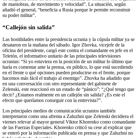
de maniobras, de movimiento y velocidad”. La situación, según
añadió el general, “beneficia a Rusia porque le permite reconstruir
su poder militar”.
“Callejón sin salida”
Las hostilidades entre la presidencia ucrania y la cúpula militar ya se
desataron en la mañana del sábado. Igor Zhovka, vicejefe de la
oficina del presidente, cargó este contra el comandante en jefe en el
Teletón, el informativo unitario de las principales televisiones
ucranias: “Si yo estuviera en la posición de un militar lo último que
haría es comentar ante la prensa, en público, lo que está sucediendo
en el frente o qué opciones pueden producirse en el frente, porque
hacemos más fácil el trabajo al enemigo”. Zhovka ha añadido que
en una conversación con otro representante del gabinete de
Zelenski, este reaccionó en un estado de “pánico”: “¿Qué tengo que
decir? ¿Estamos realmente en un callejón sin salida? ¿Es este el
efecto que queríamos conseguir con la entrevista?”.
Los principales medios de comunicación ucranios también
interpretaron como una afrenta a Zaluzhni que Zelenski decidiera el
viernes relevar al mayor general Viktor Khorenko como comandante
de las Fuerzas Especiales. Khorenko criticó su cese al explicar que
se enteró por la información publicada en prensa y que Zaluzhni no