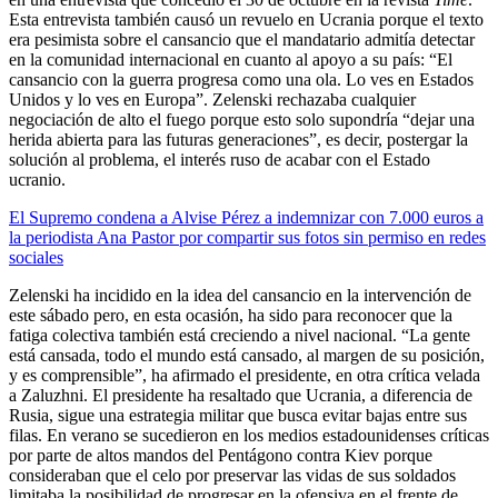
Esta entrevista también causó un revuelo en Ucrania porque el texto
era pesimista sobre el cansancio que el mandatario admitía detectar
en la comunidad internacional en cuanto al apoyo a su país: “El
cansancio con la guerra progresa como una ola. Lo ves en Estados
Unidos y lo ves en Europa”. Zelenski rechazaba cualquier
negociación de alto el fuego porque esto solo supondría “dejar una
herida abierta para las futuras generaciones”, es decir, postergar la
solución al problema, el interés ruso de acabar con el Estado
ucranio.
El Supremo condena a Alvise Pérez a indemnizar con 7.000 euros a
la periodista Ana Pastor por compartir sus fotos sin permiso en redes
sociales
Zelenski ha incidido en la idea del cansancio en la intervención de
este sábado pero, en esta ocasión, ha sido para reconocer que la
fatiga colectiva también está creciendo a nivel nacional. “La gente
está cansada, todo el mundo está cansado, al margen de su posición,
y es comprensible”, ha afirmado el presidente, en otra crítica velada
a Zaluzhni. El presidente ha resaltado que Ucrania, a diferencia de
Rusia, sigue una estrategia militar que busca evitar bajas entre sus
filas. En verano se sucedieron en los medios estadounidenses críticas
por parte de altos mandos del Pentágono contra Kiev porque
consideraban que el celo por preservar las vidas de sus soldados
limitaba la posibilidad de progresar en la ofensiva en el frente de