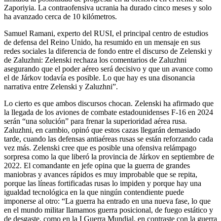
Zaporiyia. La contraofensiva ucrania ha durado cinco meses y solo
ha avanzado cerca de 10 kilómetros.
Samuel Ramani, experto del RUSI, el principal centro de estudios
de defensa del Reino Unido, ha resumido en un mensaje en sus
redes sociales la diferencia de fondo entre el discurso de Zelenski y
de Zaluzhni: Zelenski rechaza los comentarios de Zaluzhni
asegurando que el poder aéreo será decisivo y que un avance como
el de Járkov todavía es posible. Lo que hay es una disonancia
narrativa entre Zelenski y Zaluzhni”.
Lo cierto es que ambos discursos chocan. Zelenski ha afirmado que
la llegada de los aviones de combate estadounidenses F-16 en 2024
serán “una solución” para frenar la superioridad aérea rusa.
Zaluzhni, en cambio, opinó que estos cazas llegarán demasiado
tarde, cuando las defensas antiaéreas rusas se están reforzando cada
vez más. Zelenski cree que es posible una ofensiva relámpago
sorpresa como la que liberó la provincia de Járkov en septiembre de
2022. El comandante en jefe opina que la guerra de grandes
maniobras y avances rápidos es muy improbable que se repita,
porque las líneas fortificadas rusas lo impiden y porque hay una
igualdad tecnológica en la que ningún contendiente puede
imponerse al otro: “La guerra ha entrado en una nueva fase, lo que
en el mundo militar llamamos guerra posicional, de fuego estático y
de desgaste, como en la I Guerra Mundial, en contraste con la guerra