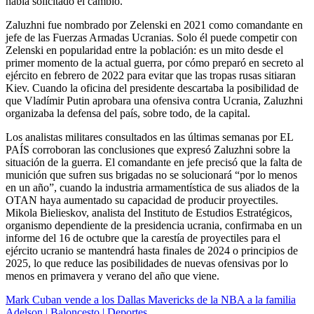
había solicitado el cambio.
Zaluzhni fue nombrado por Zelenski en 2021 como comandante en
jefe de las Fuerzas Armadas Ucranias. Solo él puede competir con
Zelenski en popularidad entre la población: es un mito desde el
primer momento de la actual guerra, por cómo preparó en secreto al
ejército en febrero de 2022 para evitar que las tropas rusas sitiaran
Kiev. Cuando la oficina del presidente descartaba la posibilidad de
que Vladímir Putin aprobara una ofensiva contra Ucrania, Zaluzhni
organizaba la defensa del país, sobre todo, de la capital.
Los analistas militares consultados en las últimas semanas por EL
PAÍS corroboran las conclusiones que expresó Zaluzhni sobre la
situación de la guerra. El comandante en jefe precisó que la falta de
munición que sufren sus brigadas no se solucionará “por lo menos
en un año”, cuando la industria armamentística de sus aliados de la
OTAN haya aumentado su capacidad de producir proyectiles.
Mikola Bielieskov, analista del Instituto de Estudios Estratégicos,
organismo dependiente de la presidencia ucrania, confirmaba en un
informe del 16 de octubre que la carestía de proyectiles para el
ejército ucranio se mantendrá hasta finales de 2024 o principios de
2025, lo que reduce las posibilidades de nuevas ofensivas por lo
menos en primavera y verano del año que viene.
Mark Cuban vende a los Dallas Mavericks de la NBA a la familia
Adelson | Baloncesto | Deportes