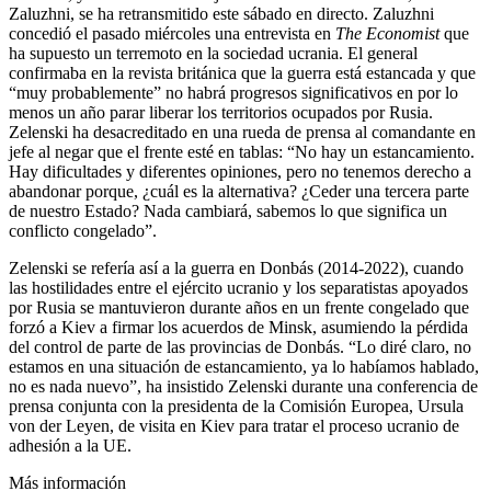
Zaluzhni, se ha retransmitido este sábado en directo. Zaluzhni
concedió el pasado miércoles una entrevista en
The Economist
que
ha supuesto un terremoto en la sociedad ucrania. El general
confirmaba en la revista británica que la guerra está estancada y que
“muy probablemente” no habrá progresos significativos en por lo
menos un año parar liberar los territorios ocupados por Rusia.
Zelenski ha desacreditado en una rueda de prensa al comandante en
jefe al negar que el frente esté en tablas: “No hay un estancamiento.
Hay dificultades y diferentes opiniones, pero no tenemos derecho a
abandonar porque, ¿cuál es la alternativa? ¿Ceder una tercera parte
de nuestro Estado? Nada cambiará, sabemos lo que significa un
conflicto congelado”.
Zelenski se refería así a la guerra en Donbás (2014-2022), cuando
las hostilidades entre el ejército ucranio y los separatistas apoyados
por Rusia se mantuvieron durante años en un frente congelado que
forzó a Kiev a firmar los acuerdos de Minsk, asumiendo la pérdida
del control de parte de las provincias de Donbás. “Lo diré claro, no
estamos en una situación de estancamiento, ya lo habíamos hablado,
no es nada nuevo”, ha insistido Zelenski durante una conferencia de
prensa conjunta con la presidenta de la Comisión Europea, Ursula
von der Leyen, de visita en Kiev para tratar el proceso ucranio de
adhesión a la UE.
Más información